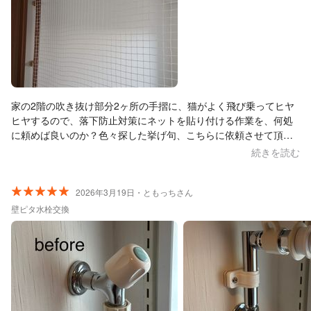
家の2階の吹き抜け部分2ヶ所の手摺に、猫がよく飛び乗ってヒヤ
ヒヤするので、落下防止対策にネットを貼り付ける作業を、何処
に頼めば良いのか？色々探した挙げ句、こちらに依頼させて頂き
ました。 ネットだけは自分で購入済みで、打ち合わせに１度来て
続きを読む
頂き現場を見て貰いお話をして、後日見積もりを送って頂き作業
日決定、の流れで行いました。 結果、頑丈で、見た目も綺麗で大
満足です。これで猫が乗っても安心です！打ち合わせ、作業に来
2026年3月19日・ともっちさん
られた店長の大友さんのお人柄も良くて、お話ししやすいし、と
壁ピタ水栓交換
ても丁寧な方です。最後に現場の掃除も綺麗にして頂いていまし
た。 又何か家の事で困り事があったら大友さんにお願いしたいと
思います。この度はどうもありがとうございました。