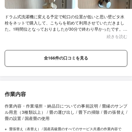
ドラム式洗濯機に変える予定で蛇口の位置が低いと思い壁ピタ水
栓をネットで購入して、こちらを初めて利用させていただきまし
た。1時間位となっておりましたが30分で終わり早かったです。そ
こまで古くない家だからかもしれませんが。動画とかあって、最
続きを読む
初自分でやろうと思ってたのですが水浸しになったら怖いと思っ
てお願いしましたが、やってもらって正解でした！女性には無理
です(´Д｀;)とても丁寧に作業していただき、ありがとうございま
全166件の口コミを見る
した♪
作業内容
作業内容・作業場所・納品日についての事前説明 / 畳縁のサンプ
ル用意（3種類以上） / 畳の運び出し / 畳下の掃除 / 畳の張替え /
畳の設置 / 国産畳の使用
畳張替え（表替え） / 国産高級畳のすべてのサービス共通の作業内容で