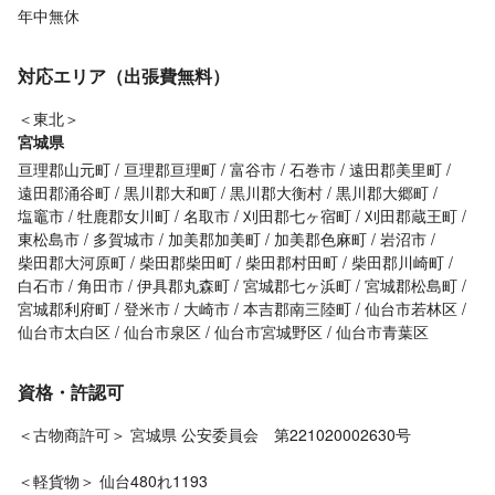
年中無休
対応エリア（出張費無料）
＜東北＞
宮城県
亘理郡山元町
亘理郡亘理町
富谷市
石巻市
遠田郡美里町
遠田郡涌谷町
黒川郡大和町
黒川郡大衡村
黒川郡大郷町
塩竈市
牡鹿郡女川町
名取市
刈田郡七ヶ宿町
刈田郡蔵王町
東松島市
多賀城市
加美郡加美町
加美郡色麻町
岩沼市
柴田郡大河原町
柴田郡柴田町
柴田郡村田町
柴田郡川崎町
白石市
角田市
伊具郡丸森町
宮城郡七ヶ浜町
宮城郡松島町
宮城郡利府町
登米市
大崎市
本吉郡南三陸町
仙台市若林区
仙台市太白区
仙台市泉区
仙台市宮城野区
仙台市青葉区
資格・許認可
＜古物商許可＞ 宮城県 公安委員会 第221020002630号
＜軽貨物＞ 仙台480れ1193