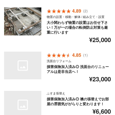
4.89
(2)
物置の設置・移動・解体 / 組み立て・設置
大小関わらず物置の設置はお任せ下さ
い！万が一の場合の転倒防止対策も厳
重に行います
¥25,000
4.85
(1)
洗面台リフォーム
損害保険加入済み◎ 洗面台のリニュー
アルは是非当店へ！
¥23,000
ふすま張替え
損害保険加入済み◎ 襖の張替えでお部
屋の雰囲気ががらりと変わります！
¥6,600