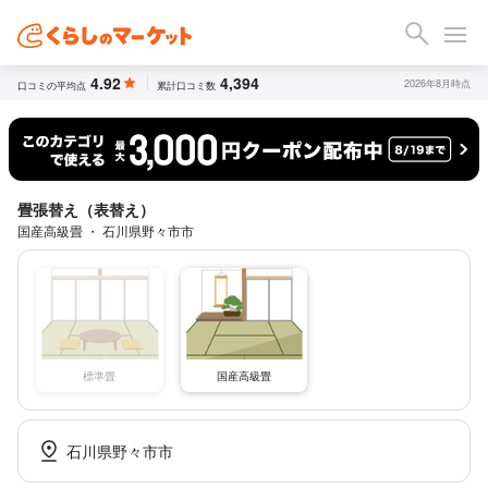
4.92
4,394
2026年8月時点
口コミの平均点
累計口コミ数
畳張替え（表替え）
国産高級畳 ・ 石川県野々市市
標準畳
国産高級畳
石川県野々市市