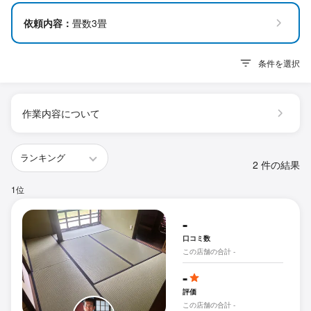
依頼内容：
畳数3畳
条件を選択
作業内容について
2 件の結果
1位
-
口コミ数
この店舗の合計 -
-
評価
この店舗の合計 -