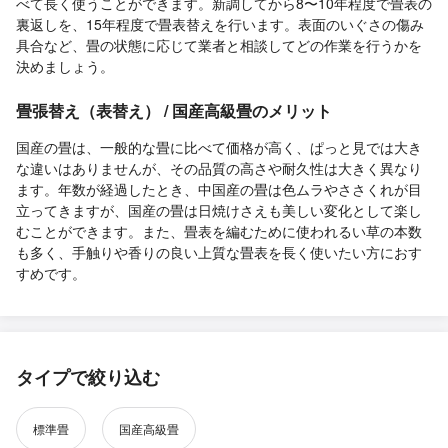
べて長く使うことができます。新調してから8〜10年程度で畳表の
裏返しを、15年程度で畳表替えを行います。表面のいぐさの傷み
具合など、畳の状態に応じて業者と相談してどの作業を行うかを
決めましょう。
畳張替え（表替え） / 国産高級畳のメリット
国産の畳は、一般的な畳に比べて価格が高く、ぱっと見では大き
な違いはありませんが、その品質の高さや耐久性は大きく異なり
ます。年数が経過したとき、中国産の畳は色ムラやささくれが目
立ってきますが、国産の畳は日焼けさえも美しい変化として楽し
むことができます。また、畳表を編むために使われるい草の本数
も多く、手触りや香りの良い上質な畳表を長く使いたい方におす
すめです。
タイプで絞り込む
標準畳
国産高級畳