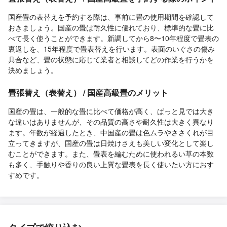
国産畳の表替えを予約する際は、事前に畳の使用期間を確認して
おきましょう。国産の畳は耐久性に優れており、標準的な畳に比
べて長く使うことができます。新調してから8〜10年程度で畳表の
裏返しを、15年程度で畳表替えを行います。表面のいぐさの傷み
具合など、畳の状態に応じて業者と相談してどの作業を行うかを
決めましょう。
畳張替え（表替え） / 国産高級畳のメリット
国産の畳は、一般的な畳に比べて価格が高く、ぱっと見では大き
な違いはありませんが、その品質の高さや耐久性は大きく異なり
ます。年数が経過したとき、中国産の畳は色ムラやささくれが目
立ってきますが、国産の畳は日焼けさえも美しい変化として楽し
むことができます。また、畳表を編むために使われるい草の本数
も多く、手触りや香りの良い上質な畳表を長く使いたい方におす
すめです。