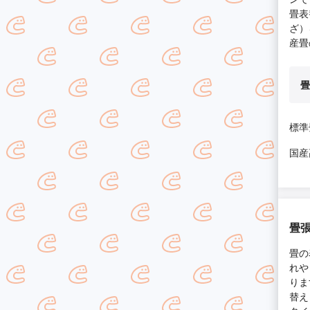
畳表
ざ）
産畳
畳
標準
国産
畳
畳の
れや
りま
替え