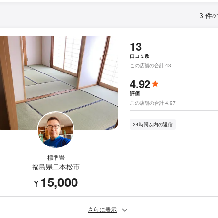
3 件
13
口コミ数
この店舗の合計 43
4.92
評価
この店舗の合計 4.97
24時間以内の返信
標準畳
福島県二本松市
15,000
¥
さらに表示