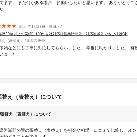
てます。 また何かある場合、お願いしたいと思います。 ありがとうご
た。
2024年1月23日・冨田さん
界歴20年以上の実績】100%自社対応◎営業時間外・対応地域外でもご相談OK
替え（表替え） / 国産高級畳
依頼などにも丁寧に対応してもらいました。 本当に助かりました。 有
いました。
張替え（表替え）について
張替え（表替え）について
県岩瀬郡の畳の張替え（表替え）を料金や相場、口コミで比較し、オン
予約することができます。