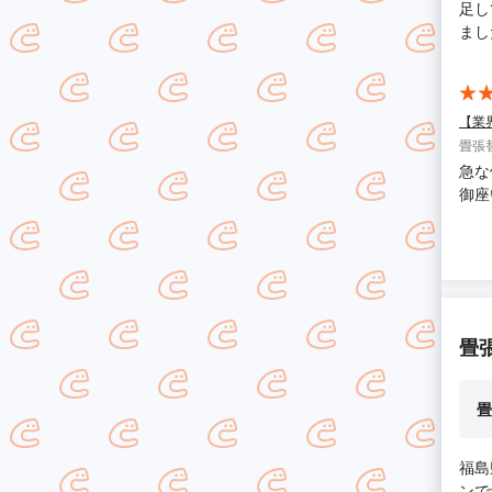
足し
まし
【業
畳張
急な
御座
畳
畳
福島
ンで