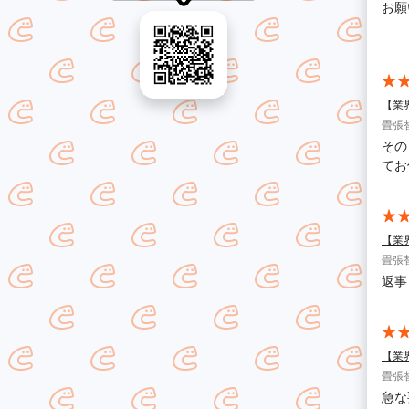
お願
色々
【業
畳張
その
てお
【業
畳張
返事
【業
畳張
急な