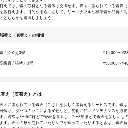
替えでは、畳の芯材となる畳床は交換せず、表面に張られている畳表（
を張替えます。目的や用途に応じて、リーズナブルな標準畳か品質の高
のどちらかを選択しましょう。
張替え（表替え）の相場
畳 / 張替え3畳
¥15,000〜¥23
高級畳 / 張替え3畳
¥30,000〜¥40
張替え（表替え）とは
表面に張られている畳表（ござ）を新しく張替えるサービスです。畳は
日焼け、タバコのヤニによる変色など、劣化に伴いメンテナンスが必要
す。通常は3〜5年ほどで畳表を裏返し、7〜8年ほどで畳表を新しいも
ます。表面の形が崩れていたりシワが寄っていたりするときは、畳表替