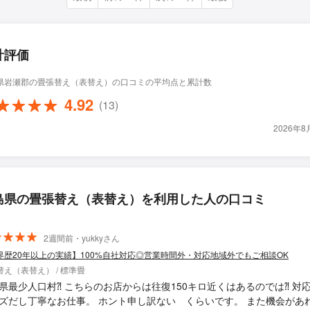
計評価
県岩瀬郡の畳張替え（表替え）の口コミの平均点と累計数
4.92
(13)
2026年
島県の畳張替え（表替え）を利用した人の口コミ
2週間前・yukkyさん
界歴20年以上の実績】100%自社対応◎営業時間外・対応地域外でもご相談OK
替え（表替え） / 標準畳
県最少人口村⁈ こちらのお店からは往復150キロ近くはあるのでは⁈ 対
ズだし丁寧なお仕事。 ホント申し訳ない くらいです。 また機会があ