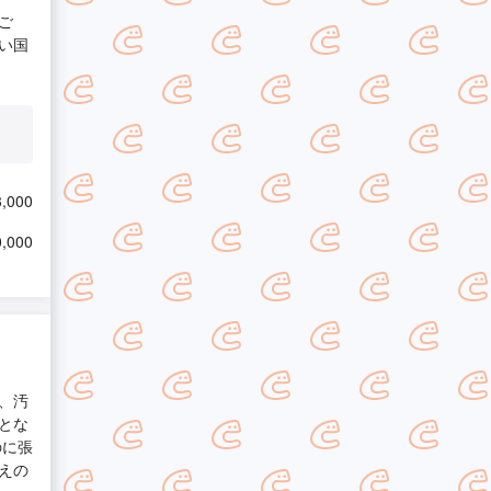
ご
い国
,000
,000
、汚
とな
のに張
えの