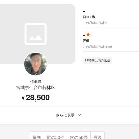
-
口コミ数
この店舗の合計 3
-
評価
この店舗の合計 5.00
24時間以内の返信
標準畳
宮城県仙台市若林区
28,500
¥
さらに表示
最初
前の50件
次の50件
最後