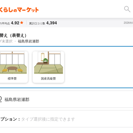
4.92
4,394
2026
の平均点
累計口コミ数
替え（表替え）
プ未選択
・
福島県岩瀬郡
標準畳
国産高級畳
福島県岩瀬郡
オプション：
タイプ選択後に指定できます