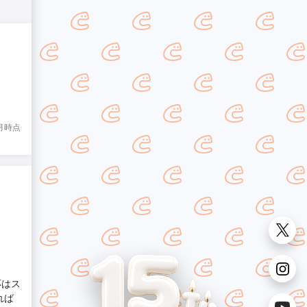
8月時点
応はス
れば