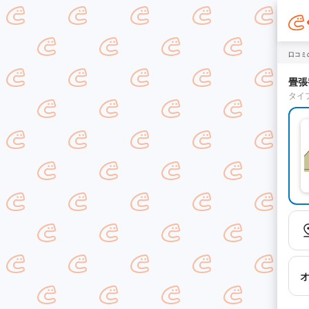
口コミ
畳張
タイ