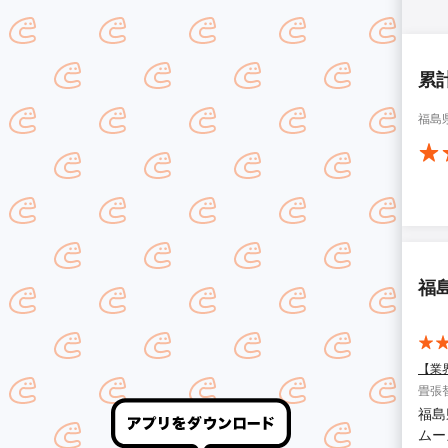
累
福島
福
【業
畳張
福島
ムー