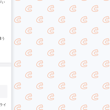
ざい
難う
ライ