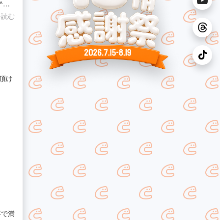
^
を読む
頂け
寧で満