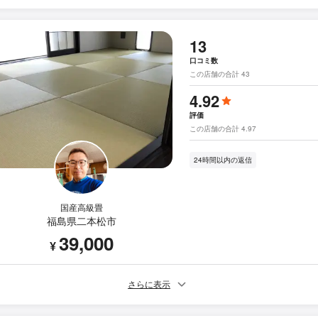
13
口コミ数
この店舗の合計 43
4.92
評価
この店舗の合計 4.97
24時間以内の返信
国産高級畳
福島県二本松市
39,000
¥
さらに表示