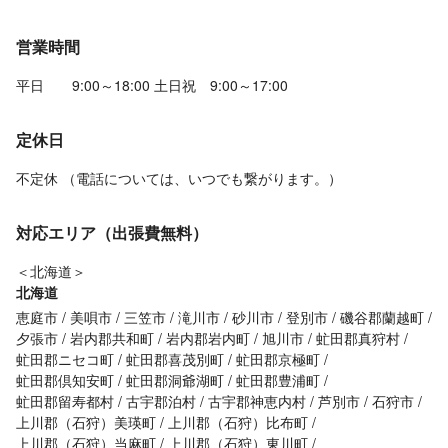
営業時間
平日 9:00～18:00 土日祝 9:00～17:00
定休日
不定休 （電話については、いつでも繋がります。）
対応エリア（出張費無料）
＜北海道＞
北海道
恵庭市
美唄市
三笠市
滝川市
砂川市
登別市
磯谷郡蘭越町
夕張市
岩内郡共和町
岩内郡岩内町
旭川市
虻田郡真狩村
虻田郡ニセコ町
虻田郡喜茂別町
虻田郡京極町
虻田郡倶知安町
虻田郡洞爺湖町
虻田郡豊浦町
虻田郡留寿都村
古宇郡泊村
古宇郡神恵内村
芦別市
石狩市
上川郡（石狩）美瑛町
上川郡（石狩）比布町
上川郡（石狩）当麻町
上川郡（石狩）東川町