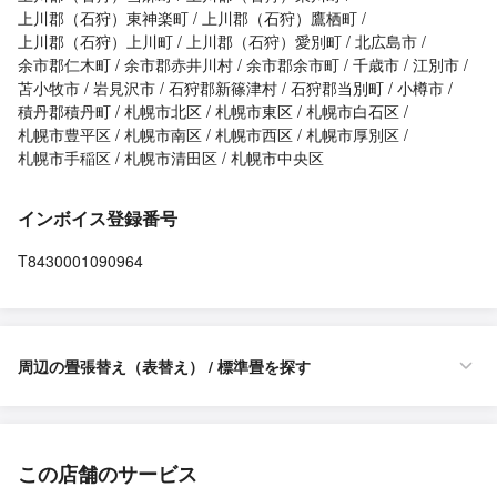
上川郡（石狩）東神楽町
上川郡（石狩）鷹栖町
上川郡（石狩）上川町
上川郡（石狩）愛別町
北広島市
余市郡仁木町
余市郡赤井川村
余市郡余市町
千歳市
江別市
苫小牧市
岩見沢市
石狩郡新篠津村
石狩郡当別町
小樽市
積丹郡積丹町
札幌市北区
札幌市東区
札幌市白石区
札幌市豊平区
札幌市南区
札幌市西区
札幌市厚別区
札幌市手稲区
札幌市清田区
札幌市中央区
インボイス登録番号
T8430001090964
周辺の畳張替え（表替え） / 標準畳を探す
この店舗のサービス