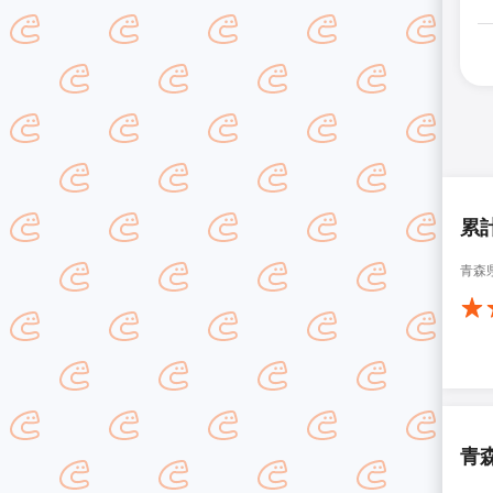
累
青森
青