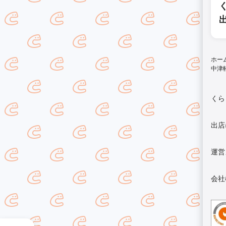
ホー
中津
くら
出店
運営
会社