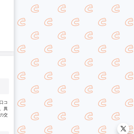
口コ
、異
の交