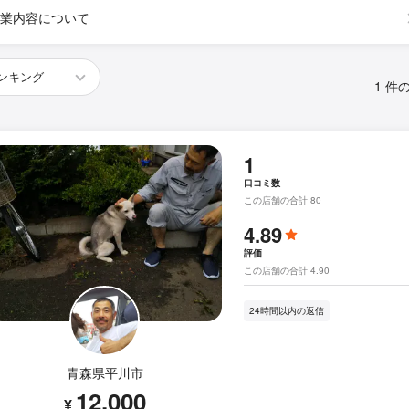
業内容について
1 件
1
口コミ数
この店舗の合計 80
4.89
評価
この店舗の合計 4.90
24時間以内の返信
青森県平川市
12,000
¥