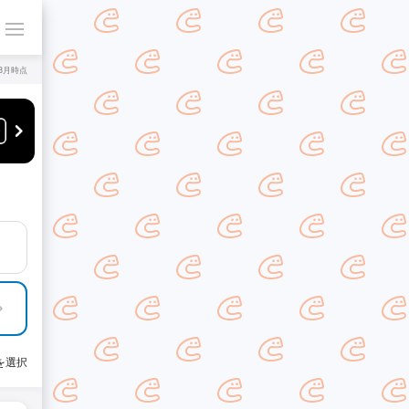
年8月時点
を選択