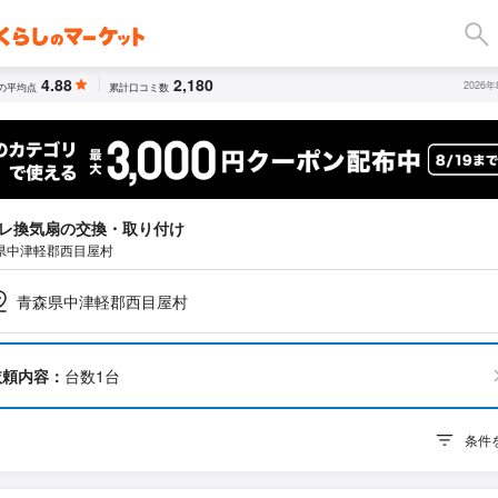
4.88
2,180
2026
の平均点
累計口コミ数
レ換気扇の交換・取り付け
県中津軽郡西目屋村
青森県中津軽郡西目屋村
依頼内容：
台数1台
条件