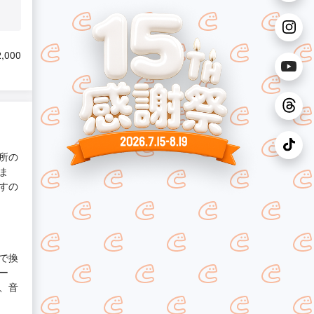
,000
所の
ま
すの
で換
ー
、音