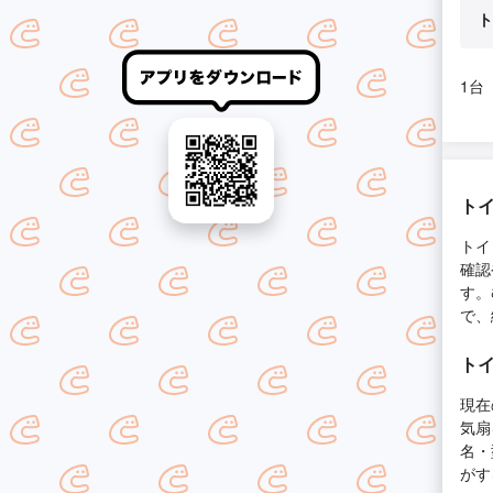
ト
1台
ト
トイ
確認
す。
で、
ト
現在
気扇
名・
がす