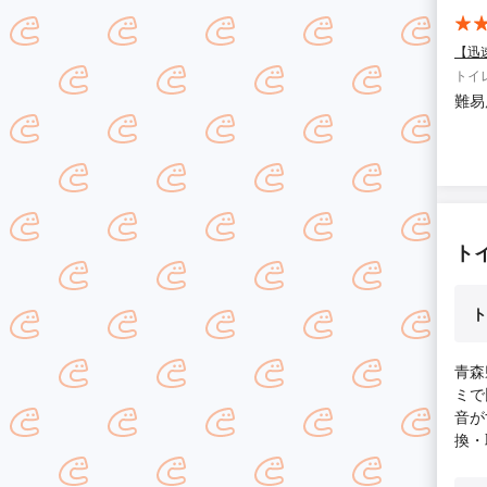
【迅
トイ
難易
ト
ト
青森
ミで
音が
換・