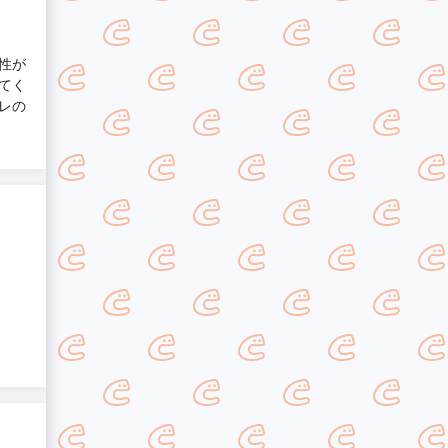
性が
てく
レの