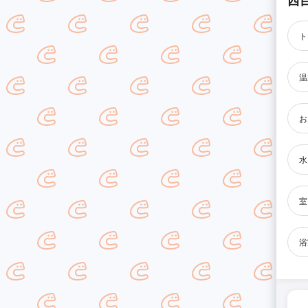
西
ト
温
お
水
室
浴