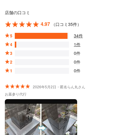
店舗の口コミ
4.97
（口コミ35件）
5
34件
4
1件
3
0件
2
0件
1
0件
2026年5月2日・匿名らん丸さん
お墓参り代行