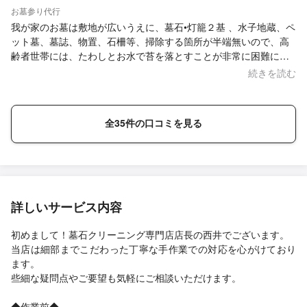
お墓参り代行
我が家のお墓は敷地が広いうえに、墓石•灯籠２基 、水子地蔵、ペ
ット墓、墓誌、物置、石柵等、掃除する箇所が半端無いので、高
齢者世帯には、たわしとお水で苔を落とすことが非常に困難にな
り、昨年からお願いしています。 猛暑の中、背丈程も伸びてしま
続きを読む
った雑草の除去をはじめ、見違える程綺麗にして頂き、おかげさ
まで清々しい気持ちで父の三回忌法要を執り行うことが出来まし
た。 これからも毎年お願いしたいと思います。 ありがとうござい
全35件の口コミを見る
ました。
詳しいサービス内容
初めまして！墓石クリーニング専門店店長の西井でございます。
当店は細部までこだわった丁寧な手作業での対応を心がけており
ます。
些細な疑問点やご要望も気軽にご相談いただけます。
◆作業前◆