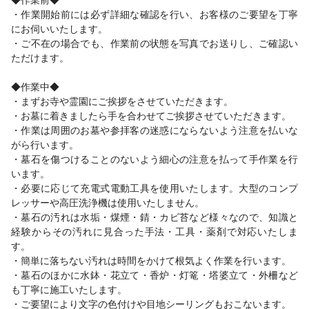
・作業開始前には必ず詳細な確認を行い、お客様のご要望を丁寧
にお伺いいたします。
・ご不在の場合でも、作業前の状態を写真でお送りし、ご確認い
ただけます。
◆作業中◆
・まずお寺や霊園にご挨拶をさせていただきます。
・お墓に着きましたら手を合わせてご挨拶させていただきます。
・作業は周囲のお墓や参拝客の迷惑にならないよう注意を払いな
がら行います。
・墓石を傷つけることのないよう細心の注意を払って手作業を行
います。
・必要に応じて充電式電動工具を使用いたします。大型のコンプ
レッサーや高圧洗浄機は使用いたしません。
・墓石の汚れは水垢・煤煙・錆・カビ苔など様々なので、知識と
経験からその汚れに見合った手法・工具・薬剤で対応いたしま
す。
・簡単に落ちない汚れは時間をかけて根気よく作業を行います。
・墓石のほかに水鉢・花立て・香炉・灯篭・塔婆立て・外柵など
も丁寧に施工いたします。
・ご要望により文字の色付けや目地シーリングもおこないます。