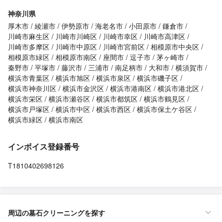
神奈川県
厚木市
綾瀬市
伊勢原市
海老名市
小田原市
鎌倉市
川崎市麻生区
川崎市川崎区
川崎市幸区
川崎市高津区
川崎市多摩区
川崎市中原区
川崎市宮前区
相模原市中央区
相模原市緑区
相模原市南区
座間市
逗子市
茅ヶ崎市
秦野市
平塚市
藤沢市
三浦市
南足柄市
大和市
横須賀市
横浜市青葉区
横浜市旭区
横浜市泉区
横浜市磯子区
横浜市神奈川区
横浜市金沢区
横浜市港南区
横浜市港北区
横浜市栄区
横浜市瀬谷区
横浜市都筑区
横浜市鶴見区
横浜市戸塚区
横浜市中区
横浜市西区
横浜市保土ケ谷区
横浜市緑区
横浜市南区
インボイス登録番号
T1810402698126
周辺の墓石クリーニングを探す