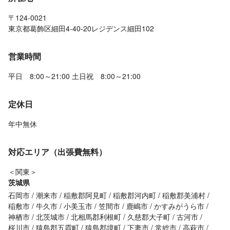
〒124-0021
東京都葛飾区細田4-40-20レジデンス細田102
営業時間
平日 8:00～21:00 土日祝 8:00～21:00
定休日
年中無休
対応エリア（出張費無料）
＜関東＞
茨城県
石岡市
潮来市
稲敷郡阿見町
稲敷郡河内町
稲敷郡美浦村
稲敷市
牛久市
小美玉市
笠間市
鹿嶋市
かすみがうら市
神栖市
北茨城市
北相馬郡利根町
久慈郡大子町
古河市
桜川市
猿島郡五霞町
猿島郡境町
下妻市
常総市
高萩市