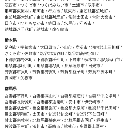
筑西市
つくば市
つくばみらい市
土浦市
取手市
那珂郡東海村
那珂市
行方市
坂東市
東茨城郡茨城町
東茨城郡大洗町
東茨城郡城里町
常陸太田市
常陸大宮市
日立市
ひたちなか市
鉾田市
水戸市
守谷市
結城郡八千代町
結城市
龍ケ崎市
栃木県
足利市
宇都宮市
大田原市
小山市
鹿沼市
河内郡上三川町
さくら市
佐野市
塩谷郡塩谷町
塩谷郡高根沢町
下都賀郡野木町
下都賀郡壬生町
下野市
栃木市
那須烏山市
那須郡那珂川町
那須郡那須町
那須塩原市
日光市
芳賀郡市貝町
芳賀郡芳賀町
芳賀郡益子町
芳賀郡茂木町
真岡市
矢板市
群馬県
吾妻郡草津町
吾妻郡高山村
吾妻郡嬬恋村
吾妻郡中之条町
吾妻郡長野原町
吾妻郡東吾妻町
安中市
伊勢崎市
邑楽郡板倉町
邑楽郡邑楽町
邑楽郡大泉町
邑楽郡千代田町
邑楽郡明和町
太田市
甘楽郡甘楽町
甘楽郡下仁田町
甘楽郡南牧村
北群馬郡榛東村
北群馬郡吉岡町
桐生市
佐波郡玉村町
渋川市
高崎市
館林市
多野郡上野村