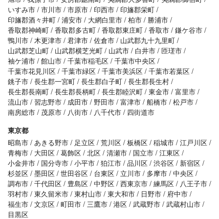
いすみ市
市川市
市原市
印西市
印旛郡栄町
印旛郡酒々井町
浦安市
大網白里市
柏市
勝浦市
香取郡神崎町
香取郡多古町
香取郡東庄町
香取市
鎌ケ谷市
鴨川市
木更津市
君津市
佐倉市
山武郡九十九里町
山武郡芝山町
山武郡横芝光町
山武市
白井市
匝瑳市
袖ケ浦市
館山市
千葉市稲毛区
千葉市中央区
千葉市花見川区
千葉市緑区
千葉市美浜区
千葉市若葉区
銚子市
長生郡一宮町
長生郡白子町
長生郡長生村
長生郡長南町
長生郡長柄町
長生郡睦沢町
東金市
富里市
流山市
習志野市
成田市
野田市
富津市
船橋市
松戸市
南房総市
茂原市
八街市
八千代市
四街道市
東京都
昭島市
あきる野市
足立区
荒川区
板橋区
稲城市
江戸川区
青梅市
大田区
葛飾区
北区
清瀬市
国立市
江東区
小金井市
国分寺市
小平市
狛江市
品川区
渋谷区
新宿区
杉並区
墨田区
世田谷区
台東区
立川市
多摩市
中央区
調布市
千代田区
豊島区
中野区
西東京市
練馬区
八王子市
羽村市
東久留米市
東村山市
東大和市
日野市
府中市
福生市
文京区
町田市
三鷹市
港区
武蔵野市
武蔵村山市
目黒区