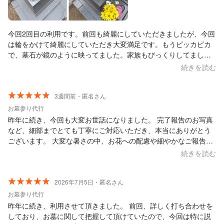
今回2回目の利用です。前回も綺麗にしていただきましたが、今回
は輪をかけて綺麗にしていただき大変満足です。もうピッカピカ
で、墓石が鏡のように映ってました。家族もびっくりしてまし
た。次回からもこちら一択でお願いしようと思ってます。ありが
続きを読む
とう御座いました。
3週間前・匿名さん
お墓参り代行
昨年に続き、今回も大変お世話になりました。 完了報告のお写真
など、細部までとても丁寧にご対応いただき、本当にありがとう
ございます。 大変な暑さの中、お花への配慮や細やかなご報告ま
でいただき、頭の下がる思いです。 依頼時に前回の「故人が好き
続きを読む
だったお酒をお供えしたこと」まで覚えていてくださったことに
も大変感動いたしました。誠実で温かいご対応に、感謝の言葉も
ございません。 本当にありがとうございました。ぜひまた次回も
2026年7月5日・匿名さん
お願いできれば幸いです。
お墓参り代行
昨年に続き、利用させて頂きました。 前回、詳しく打ち合わせを
しており、お墓に関して把握して頂けていたので、今回は特に説