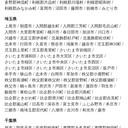
多野郡神流町
利根郡片品村
利根郡川場村
利根郡昭和村
利根郡みなかみ町
富岡市
沼田市
藤岡市
前橋市
みどり市
埼玉県
上尾市
朝霞市
入間郡越生町
入間郡三芳町
入間郡毛呂山町
入間市
大里郡寄居町
桶川市
春日部市
加須市
川口市
川越市
北足立郡伊奈町
北葛飾郡杉戸町
北葛飾郡松伏町
北本市
行田市
久喜市
熊谷市
鴻巣市
越谷市
児玉郡神川町
児玉郡上里町
児玉郡美里町
さいたま市岩槻区
さいたま市浦和区
さいたま市大宮区
さいたま市北区
さいたま市桜区
さいたま市中央区
さいたま市西区
さいたま市緑区
さいたま市南区
さいたま市見沼区
坂戸市
幸手市
狭山市
志木市
白岡市
草加市
秩父郡小鹿野町
秩父郡長瀞町
秩父郡東秩父村
秩父郡皆野町
秩父郡横瀬町
秩父市
鶴ヶ島市
所沢市
戸田市
新座市
蓮田市
羽生市
飯能市
東松山市
比企郡小川町
比企郡川島町
比企郡ときがわ町
比企郡滑川町
比企郡鳩山町
比企郡吉見町
比企郡嵐山町
日高市
深谷市
富士見市
ふじみ野市
本庄市
三郷市
南埼玉郡宮代町
八潮市
吉川市
和光市
蕨市
千葉県
旭市
我孫子市
安房郡鋸南町
夷隅郡大多喜町
夷隅郡御宿町