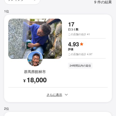
9 件の結果
1位
17
口コミ数
この店舗の合計 41
4.93
評価
この店舗の合計 4.97
24時間以内の返信
群馬県館林市
18,000
¥
さらに表示
2位