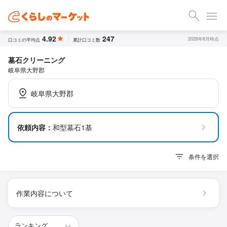
4.92
247
2026年8月時点
口コミの平均点
累計口コミ数
墓石クリーニング
岐阜県大野郡
岐阜県大野郡
依頼内容：
和型墓石1基
条件を選択
作業内容について