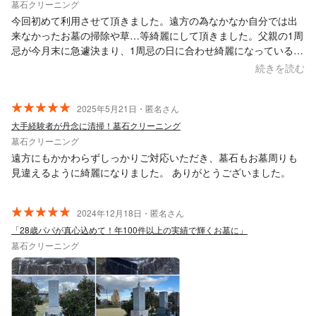
墓石クリーニング
今回初めて利用させて頂きました。遠方の為なかなか自分では出
来なかったお墓の掃除や草…等綺麗にして頂きました。父親の1周
忌が今月末に急遽決まり、1周忌の日に合わせ綺麗になっているよ
うにと、日程調整して頂き本当に助かりました。お供え等も必要
続きを読む
かどうかも聞いて頂き、大変助かりました。お水も供えて頂きあ
りがとうございます。また次回もお願いしたいと思います。
2025年5月21日・匿名さん
大手経験者が丹念に清掃！墓石クリーニング
墓石クリーニング
遠方にもかかわらずしっかりご対応いただき、墓石もお墓周りも
見違えるように綺麗になりました。 ありがとうございました。
2024年12月18日・匿名さん
「28歳パパが真心込めて！年100件以上の実績で輝くお墓に」
墓石クリーニング