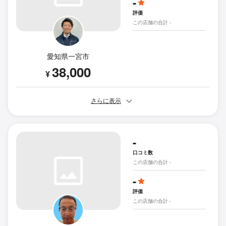
-
評価
この店舗の合計 -
愛知県一宮市
38,000
¥
さらに表示
-
口コミ数
この店舗の合計 -
-
評価
この店舗の合計 -