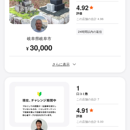
4.92
評価
この店舗の合計 4.96
24時間以内の返信
岐阜県岐阜市
30,000
¥
さらに表示
1
口コミ数
この店舗の合計 7
4.91
評価
この店舗の合計 5.00