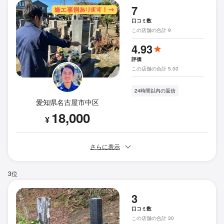
7
口コミ数
この店舗の合計 9
4.93
評価
この店舗の合計 5.00
24時間以内の返信
愛知県名古屋市中区
18,000
¥
さらに表示
3位
3
口コミ数
この店舗の合計 30