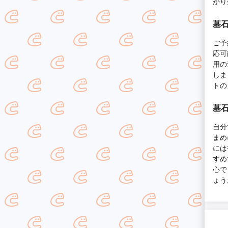
かり
墓
ご予
応可
用の
しま
トの
墓
自分
まめ
には
すめ
心で
ょう