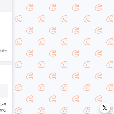
8月時点
ンラ
かな