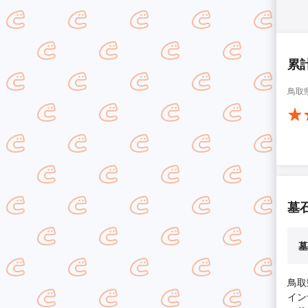
累
鳥取
墓
墓
鳥取
イン