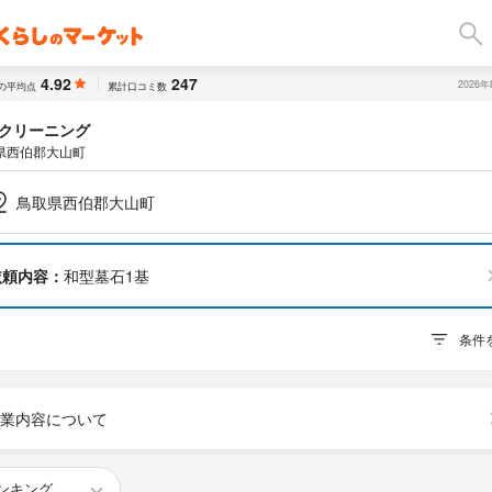
4.92
247
2026
の平均点
累計口コミ数
クリーニング
県西伯郡大山町
鳥取県西伯郡大山町
依頼内容：
和型墓石1基
条件
業内容について