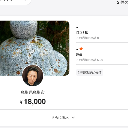
2 件
-
口コミ数
この店舗の合計 8
-
評価
この店舗の合計 5.00
24時間以内の返信
鳥取県鳥取市
18,000
¥
さらに表示