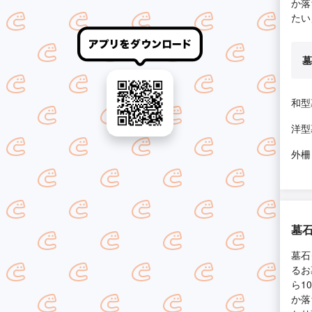
か落
たい
墓
和型
洋型
外柵
墓
墓石
るお
ら1
か落