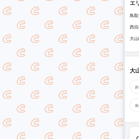
エ
鳥取
西伯
大山
大
お
出