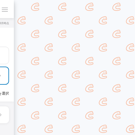
年8月時点
を選択