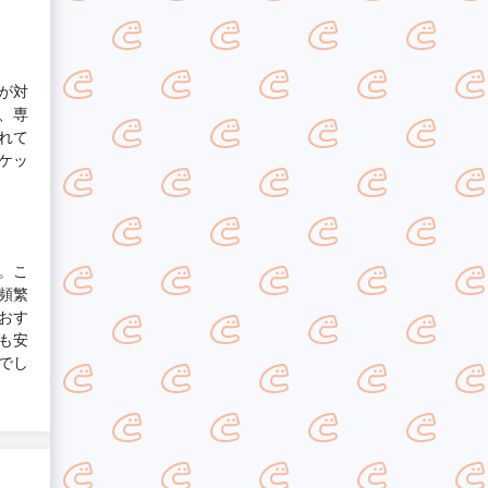
が対
、専
れて
ケッ
。こ
頻繁
おす
も安
でし