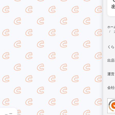
ホー
くら
出店
運営
会社