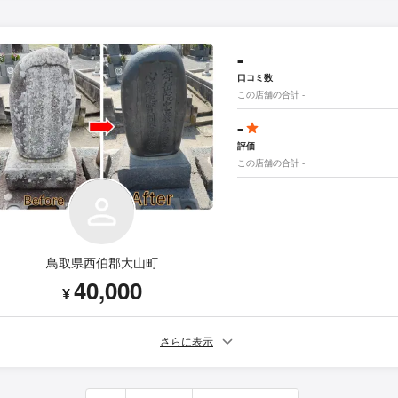
-
口コミ数
この店舗の合計 -
-
評価
この店舗の合計 -
鳥取県西伯郡大山町
40,000
¥
さらに表示