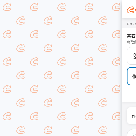
口コミ
墓石
鳥取
作