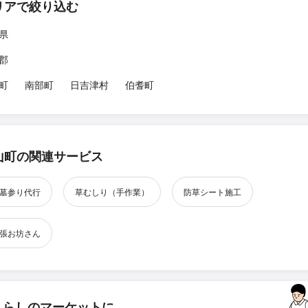
リアで絞り込む
県
郡
町
南部町
日吉津村
伯耆町
山町の関連サービス
墓参り代行
草むしり（手作業）
防草シート施工
張お坊さん
くらしのマーケットに