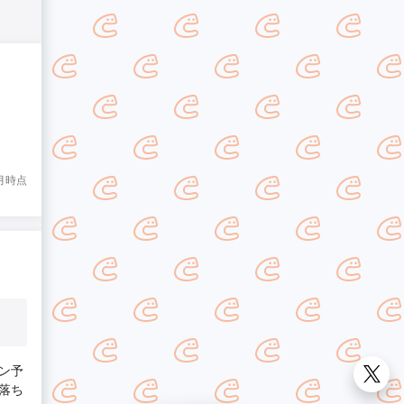
8月時点
ン予
落ち