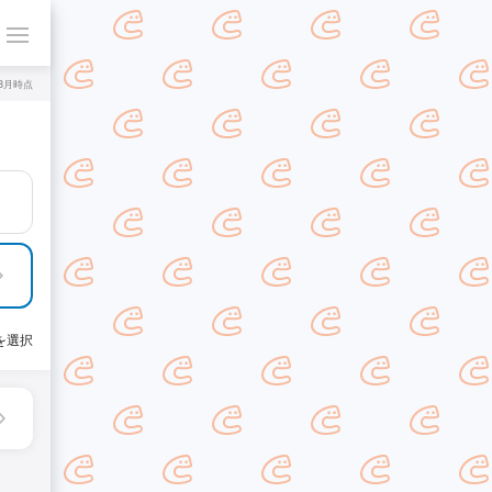
年8月時点
を選択