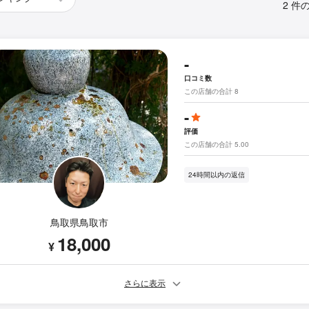
2 件
-
口コミ数
この店舗の合計 8
-
評価
この店舗の合計 5.00
24時間以内の返信
鳥取県鳥取市
18,000
¥
さらに表示