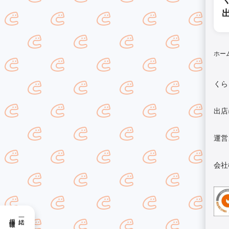
ホー
くら
出店
運営
会社