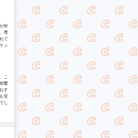
が対
、専
れて
ケッ
。こ
頻繁
おす
も安
でし