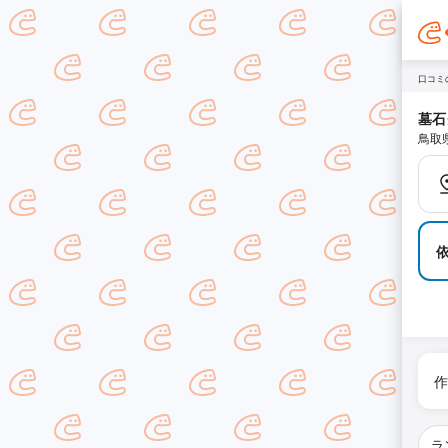
口コミ
墓石
鳥取
作