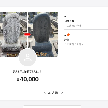
-
口コミ数
この店舗の合計 -
-
評価
この店舗の合計 -
鳥取県西伯郡大山町
40,000
¥
さらに表示