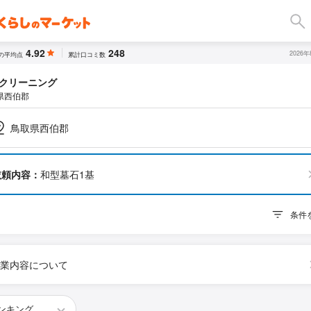
4.92
248
2026
の平均点
累計口コミ数
クリーニング
県西伯郡
鳥取県西伯郡
依頼内容：
和型墓石1基
条件
業内容について