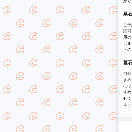
かり
墓
ご予
応可
用の
しま
トの
墓
自分
まめ
には
すめ
心で
ょう