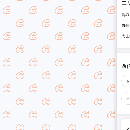
エ
鳥取
西伯
大山
西
お
出