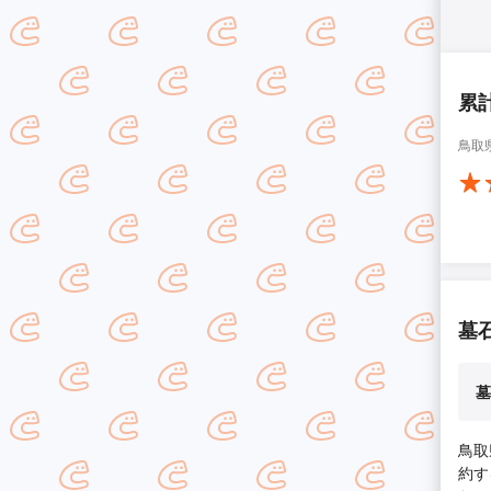
累
鳥取
墓
墓
鳥取
約す