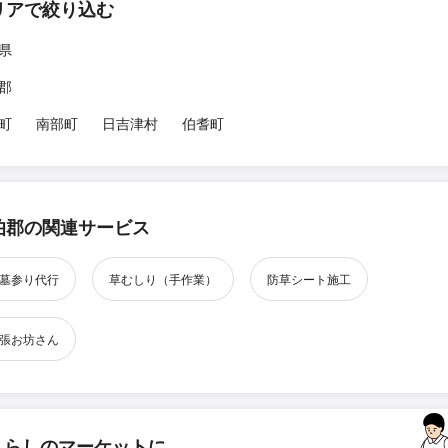
リアで絞り込む
県
郡
町
南部町
日吉津村
伯耆町
伯郡の関連サービス
墓参り代行
草むしり（手作業）
防草シート施工
張お坊さん
くらしのマーケットに