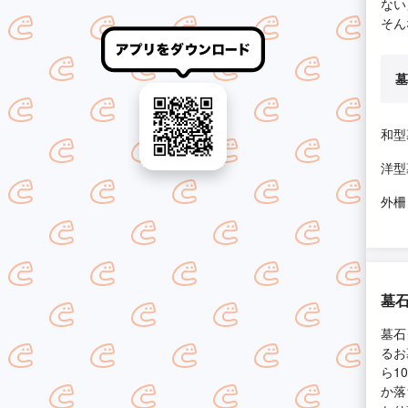
ない
そん
墓
和型
洋型
外柵
墓
墓石
るお
ら1
か落