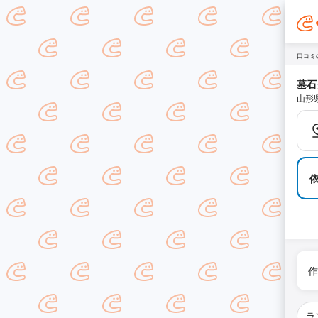
口コミ
墓石
山形
作