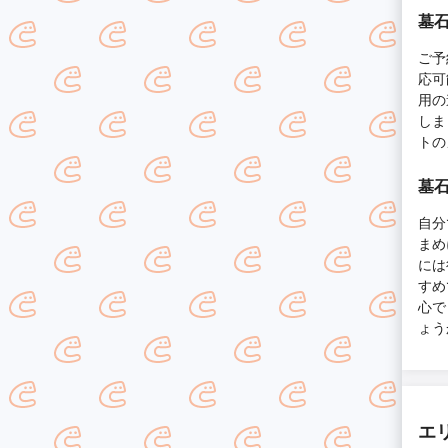
墓
ご予
応可
用の
しま
トの
墓
自分
まめ
には
すめ
心で
ょう
エ