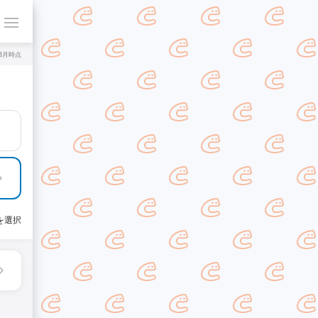
年8月時点
を選択