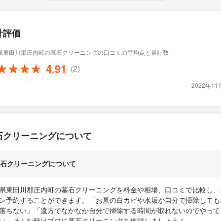
計評価
県東田川郡庄内町の墓石クリーニングの口コミの平均点と累計数
4.91
(2)
2022年1
石クリーニングについて
石クリーニングについて
県東田川郡庄内町の墓石クリーニングを料金や相場、口コミで比較し、
ン予約することができます。「お墓の白カビや水垢が自分で掃除しても
落ちない」「遠方でなかなか自分で掃除する時間が取れないのでやって
い」そんな時はプロに墓石クリーニングを依頼しましょう！