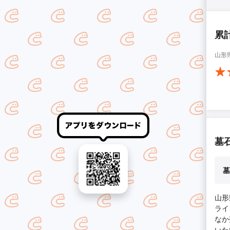
累
山形
墓
墓
山形
ライ
なか
いた