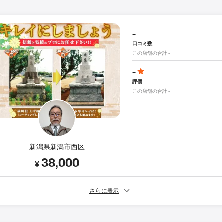
-
口コミ数
この店舗の合計 -
-
評価
この店舗の合計 -
新潟県新潟市西区
38,000
¥
さらに表示