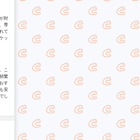
が対
、専
れて
ケッ
。こ
頻繁
おす
も安
でし