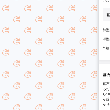
墓
和型
洋型
外柵
墓
墓石
るお
ら1
か落
かり