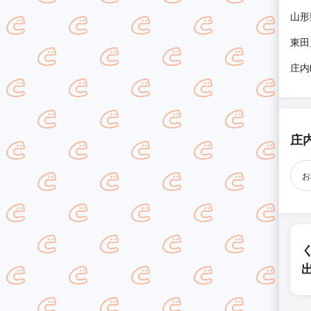
山形
東田
庄内
庄
お