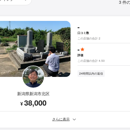
3 件
-
口コミ数
この店舗の合計 2
-
評価
この店舗の合計 4.50
24時間以内の返信
新潟県新潟市北区
38,000
¥
さらに表示