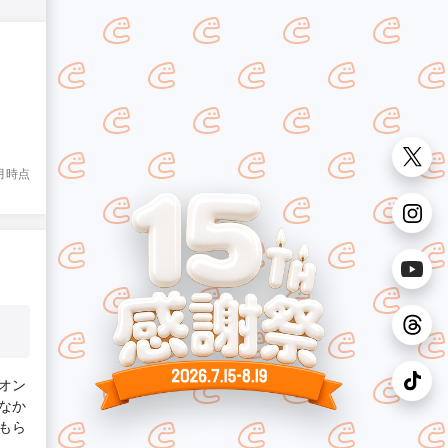
1月時点
オン
なか
もら