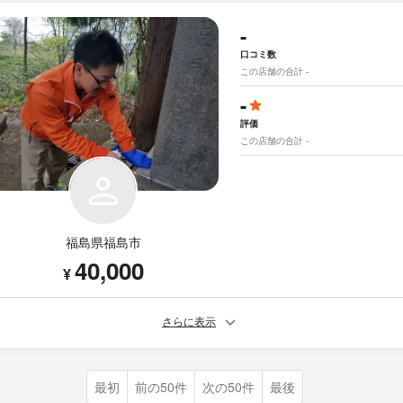
-
口コミ数
この店舗の合計 -
-
評価
この店舗の合計 -
福島県福島市
40,000
¥
さらに表示
最初
前の50件
次の50件
最後