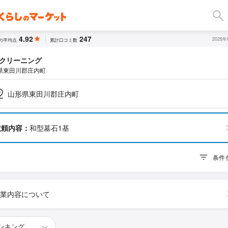
4.92
247
2026
の平均点
累計口コミ数
クリーニング
県東田川郡庄内町
山形県東田川郡庄内町
依頼内容：
和型墓石1基
条件
業内容について