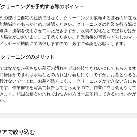
石クリーニングを予約する際のポイント
約の際はご自宅の住所ではなく、クリーニングを依頼する墓石の所在地
能地域内かあらかじめご確認ください。クリーニングの作業を行う際に
道具・洗剤を使用させていただきますが、設備の劣化などで塗装がはが
う場合がございます。ご了承ください。作業前後の写真をくらしのマー
メッセージ機能にて送信しますので、必ずご確認をお願いします。
石クリーニングのメリット
ではなかなか落ちない墓石の汚れもプロの技できれいにしてもらえます
に掃除ができれば水垢などの汚れは付着しにくいですが、お墓となると
行けないですよね。お墓が遠方にあり、クリーニングができない方にも
です。作業前後を写真で報告してもらえるので、作業に立ち会えなくて
きます。頑固な墓石の汚れでお悩みの方は一度依頼してみるのはいかが
か。
リアで絞り込む