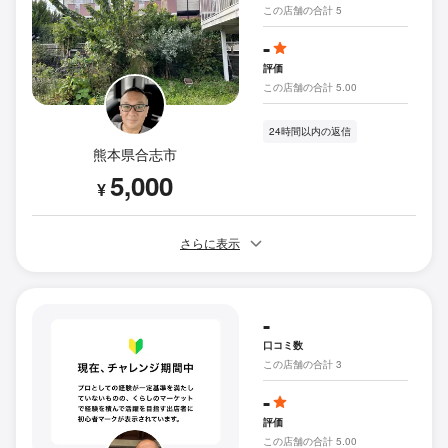
この店舗の合計 5
-
評価
この店舗の合計 5.00
24時間以内の返信
熊本県合志市
5,000
¥
さらに表示
-
口コミ数
この店舗の合計 3
-
評価
この店舗の合計 5.00