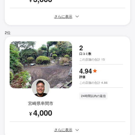
¥
さらに表示
2位
2
口コミ数
この店舗の合計 15
4.94
評価
この店舗の合計 4.86
24時間以内の返信
宮崎県串間市
4,000
¥
さらに表示