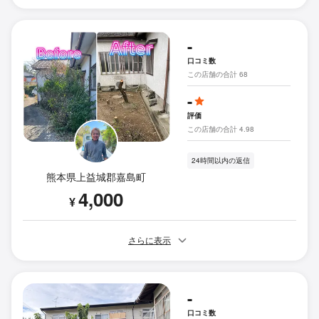
-
口コミ数
この店舗の合計 68
-
評価
この店舗の合計 4.98
24時間以内の返信
熊本県上益城郡嘉島町
4,000
¥
さらに表示
-
口コミ数