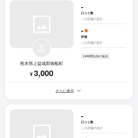
-
口コミ数
この店舗の合計 -
-
評価
この店舗の合計 -
24時間以内の返信
熊本県上益城郡御船町
3,000
¥
さらに表示
-
口コミ数
この店舗の合計 -