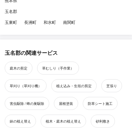
熊本県
玉名郡
玉東町
長洲町
和水町
南関町
玉名郡の関連サービス
庭木の剪定
草むしり（手作業）
草刈り（草刈り機）
植え込み・生垣の剪定
芝張り
害虫駆除 / 蜂の巣駆除
屋根塗装
防草シート施工
鉢の植え替え
植木・庭木の植え替え
砂利敷き