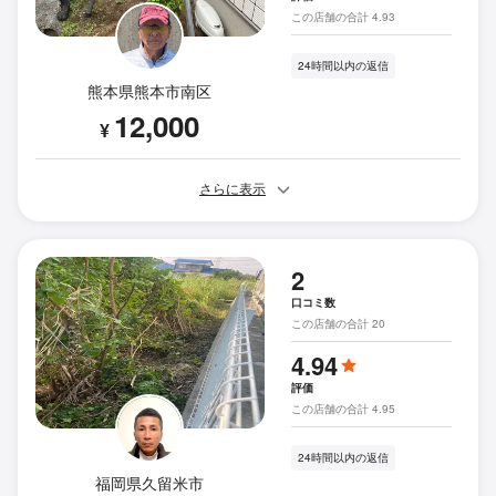
この店舗の合計 4.93
24時間以内の返信
熊本県熊本市南区
12,000
¥
さらに表示
2
口コミ数
この店舗の合計 20
4.94
評価
この店舗の合計 4.95
24時間以内の返信
福岡県久留米市