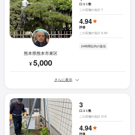
口コミ数
この店舗の合計 7
4.94
評価
この店舗の合計 5.00
24時間以内の返信
熊本県熊本市東区
5,000
¥
さらに表示
3
口コミ数
この店舗の合計 215
4.94
評価