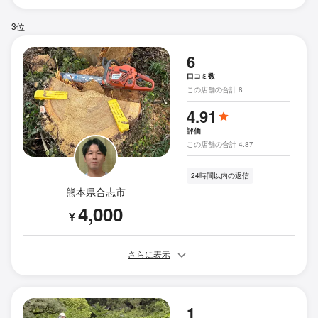
3位
6
口コミ数
この店舗の合計 8
4.91
評価
この店舗の合計 4.87
24時間以内の返信
熊本県合志市
4,000
¥
さらに表示
1