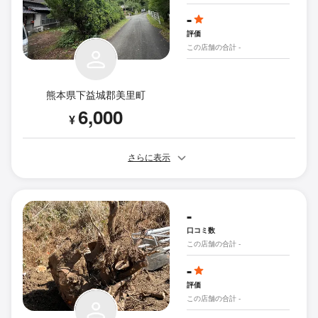
-
評価
この店舗の合計 -
熊本県下益城郡美里町
6,000
¥
さらに表示
-
口コミ数
この店舗の合計 -
-
評価
この店舗の合計 -