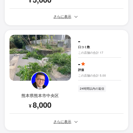
¥
さらに表示
-
口コミ数
この店舗の合計 17
-
評価
この店舗の合計 5.00
24時間以内の返信
熊本県熊本市中央区
8,000
¥
さらに表示