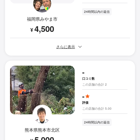
24時間以内の返信
福岡県みやま市
4,500
¥
さらに表示
-
口コミ数
この店舗の合計 2
-
評価
この店舗の合計 5.00
24時間以内の返信
熊本県熊本市北区
5,000