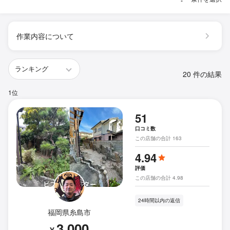
作業内容について
20 件の結果
1位
51
口コミ数
この店舗の合計 163
4.94
評価
この店舗の合計 4.98
24時間以内の返信
福岡県糸島市
3,000