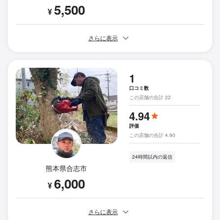
5,500
¥
さらに表示
1
口コミ数
この店舗の合計 22
4.94
評価
この店舗の合計 4.90
24時間以内の返信
熊本県合志市
6,000
¥
さらに表示