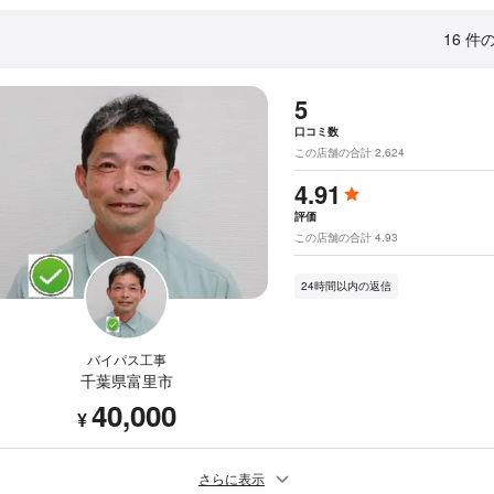
16 件
5
口コミ数
この店舗の合計 2,624
4.91
評価
この店舗の合計 4.93
24時間以内の返信
バイパス工事
千葉県富里市
40,000
¥
さらに表示