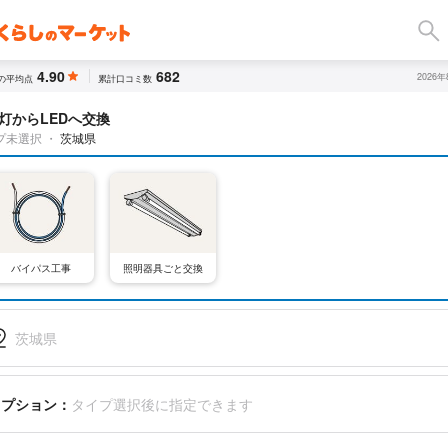
4.90
682
2026
の平均点
累計口コミ数
灯からLEDへ交換
プ未選択
・
茨城県
バイパス工事
照明器具ごと交換
茨城県
オプション：
タイプ選択後に指定できます