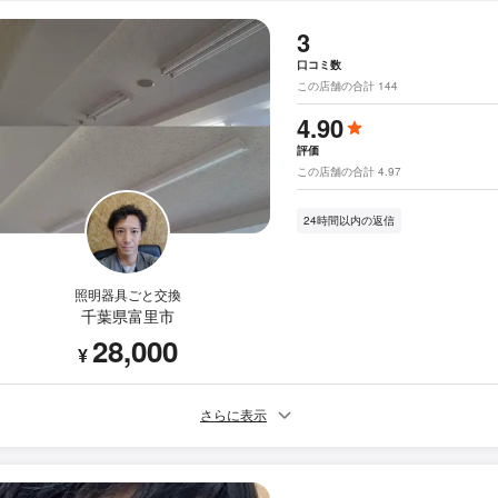
3
口コミ数
この店舗の合計 144
4.90
評価
この店舗の合計 4.97
24時間以内の返信
照明器具ごと交換
千葉県富里市
28,000
¥
さらに表示