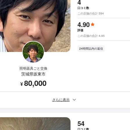
4
口コミ数
この店舗の合計 594
4.90
評価
この店舗の合計 4.95
24時間以内の返信
照明器具ごと交換
茨城県坂東市
80,000
¥
さらに表示
54
口コミ数