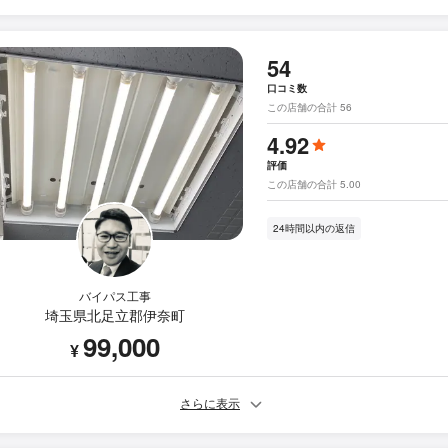
54
口コミ数
この店舗の合計 56
4.92
評価
この店舗の合計 5.00
24時間以内の返信
バイパス工事
埼玉県北足立郡伊奈町
99,000
¥
さらに表示