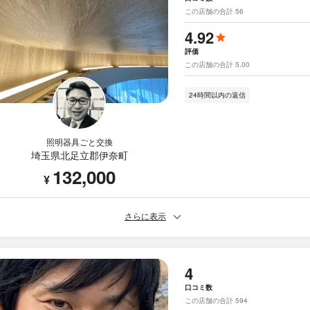
この店舗の合計 56
4.92
評価
この店舗の合計 5.00
24時間以内の返信
照明器具ごと交換
埼玉県北足立郡伊奈町
132,000
¥
さらに表示
4
口コミ数
この店舗の合計 594