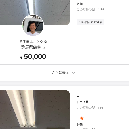
評価
この店舗の合計 4.85
24時間以内の返信
照明器具ごと交換
群馬県館林市
50,000
¥
さらに表示
-
口コミ数
この店舗の合計 144
-
評価