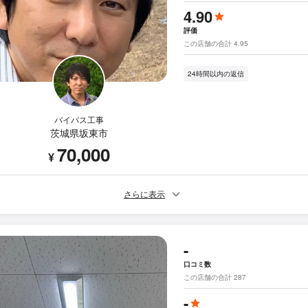
4.90
評価
この店舗の合計 4.95
24時間以内の返信
バイパス工事
茨城県坂東市
70,000
¥
さらに表示
-
口コミ数
この店舗の合計 287
-