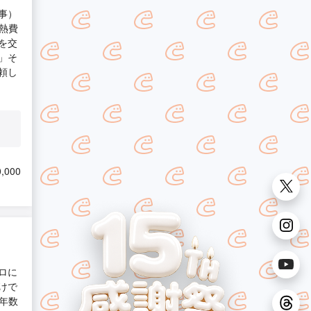
事）
熱費
を交
」そ
頼し
,000
ロに
けで
年数