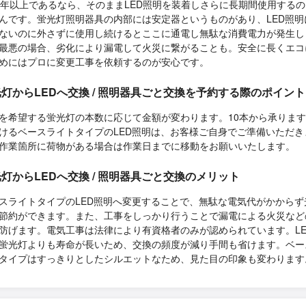
0年以上であるなら、そのままLED照明を装着しさらに長期間使用する
んです。蛍光灯照明器具の内部には安定器というものがあり、LED照明
ないのに外さずに使用し続けるとここに通電し無駄な消費電力が発生し
最悪の場合、劣化により漏電して火災に繋がることも。安全に長くエコ
めにはプロに変更工事を依頼するのが安心です。
灯からLEDへ交換 / 照明器具ごと交換を予約する際のポイント
を希望する蛍光灯の本数に応じて金額が変わります。10本から承りま
けるベースライトタイプのLED照明は、お客様ご自身でご準備いただき
作業箇所に荷物がある場合は作業日までに移動をお願いいたします。
灯からLEDへ交換 / 照明器具ごと交換のメリット
スライトタイプのLED照明へ変更することで、無駄な電気代がかからず
節約ができます。また、工事をしっかり行うことで漏電による火災など
防げます。電気工事は法律により有資格者のみが認められています。LE
蛍光灯よりも寿命が長いため、交換の頻度が減り手間も省けます。ベー
タイプはすっきりとしたシルエットなため、見た目の印象も変わります