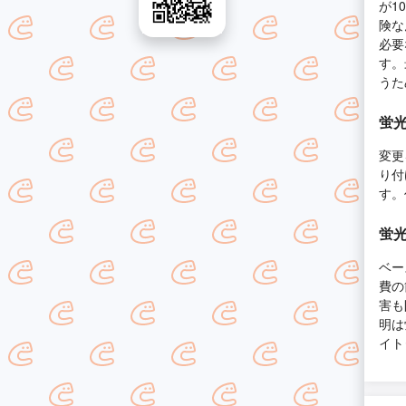
が1
険な
必要
す。
うた
蛍光
変更
り付
す。
蛍光
ベー
費の
害も
明は
イト