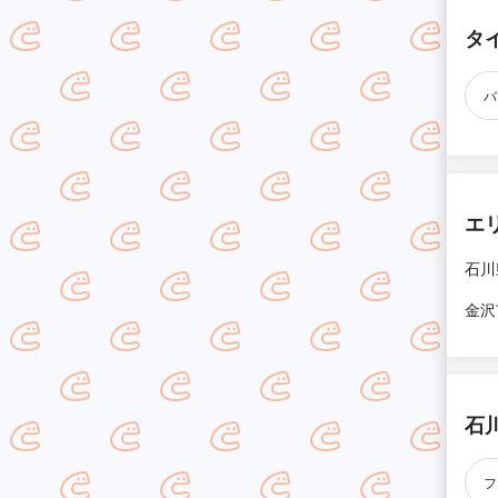
タ
バ
エ
石川
金沢
石
フ