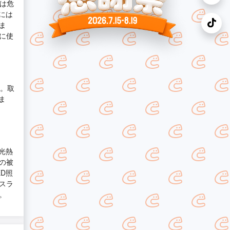
のは危
には
ま
に使
す。取
ま
光熱
の被
D照
スラ
。