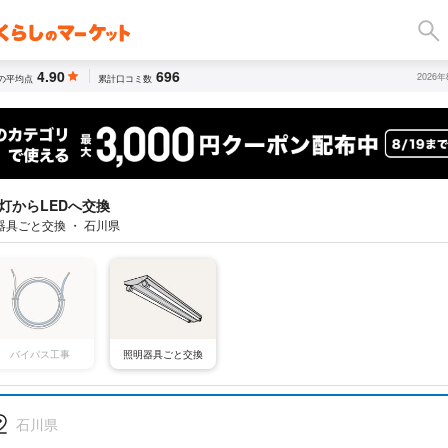
4.90
696
2026
の平均点
累計口コミ数
灯からLEDへ交換
器具ごと交換 ・ 石川県
バイパス工事
照明器具ごと交換
石川県