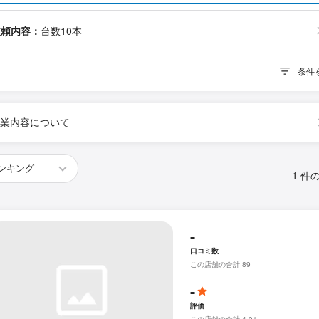
依頼内容：
台数10本
条件
業内容について
1 件
-
口コミ数
この店舗の合計 89
-
評価
この店舗の合計 4.91