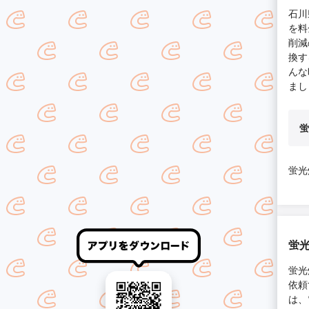
石川
を料
削減
換す
んな
まし
蛍
蛍光
蛍光
蛍光
依頼
は、