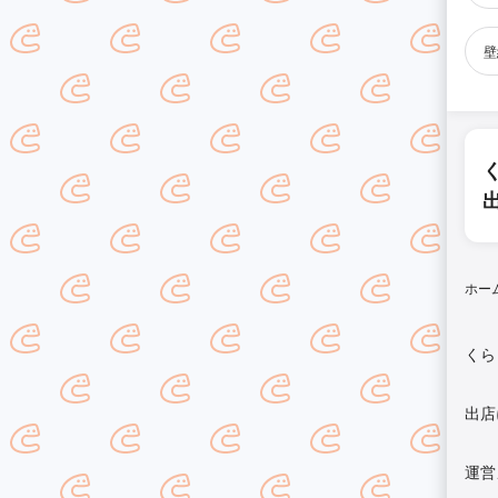
壁
ホー
くら
出店
運営