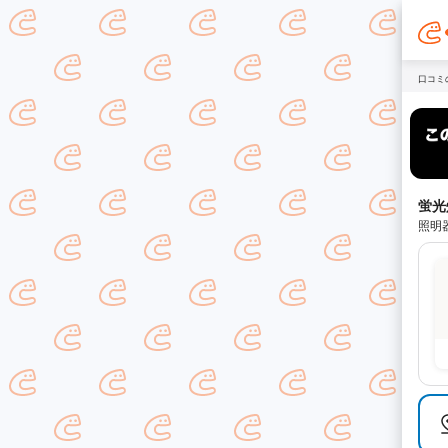
口コミ
蛍光
照明