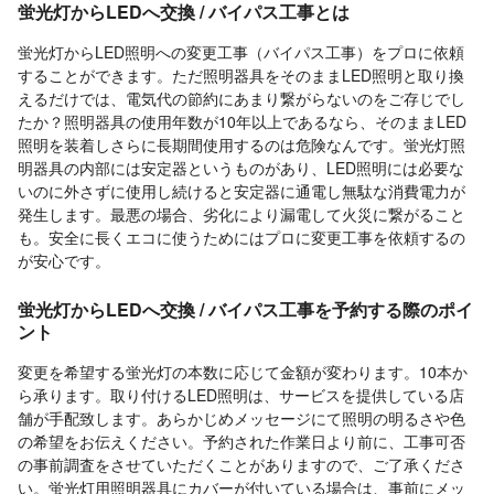
蛍光灯からLEDへ交換 / バイパス工事とは
蛍光灯からLED照明への変更工事（バイパス工事）をプロに依頼
することができます。ただ照明器具をそのままLED照明と取り換
えるだけでは、電気代の節約にあまり繋がらないのをご存じでし
たか？照明器具の使用年数が10年以上であるなら、そのままLED
照明を装着しさらに長期間使用するのは危険なんです。蛍光灯照
明器具の内部には安定器というものがあり、LED照明には必要な
いのに外さずに使用し続けると安定器に通電し無駄な消費電力が
発生します。最悪の場合、劣化により漏電して火災に繋がること
も。安全に長くエコに使うためにはプロに変更工事を依頼するの
が安心です。
蛍光灯からLEDへ交換 / バイパス工事を予約する際のポイ
ント
変更を希望する蛍光灯の本数に応じて金額が変わります。10本か
ら承ります。取り付けるLED照明は、サービスを提供している店
舗が手配致します。あらかじめメッセージにて照明の明るさや色
の希望をお伝えください。予約された作業日より前に、工事可否
の事前調査をさせていただくことがありますので、ご了承くださ
い。蛍光灯用照明器具にカバーが付いている場合は、事前にメッ