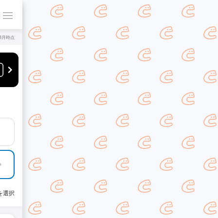
年8月時点
を選択