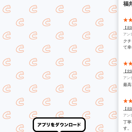
福
【北
アン
クチ
て幸
【北
アン
最高
【北
アン
丁寧
す。