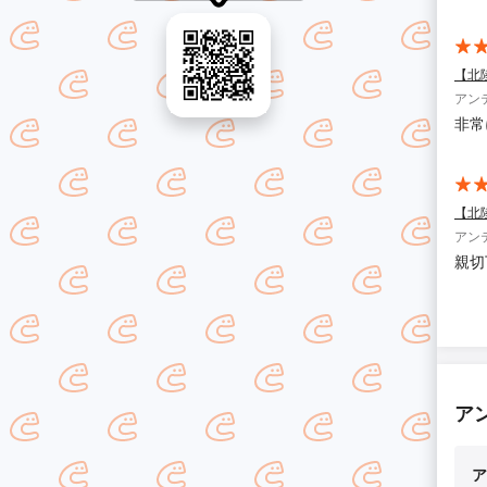
【北
アン
非常
【北
アン
親切
ア
ア