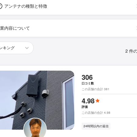
アンテナの種類と特徴
業内容について
2 件
306
口コミ数
この店舗の合計 381
4.98
評価
この店舗の合計 4.98
24時間以内の返信