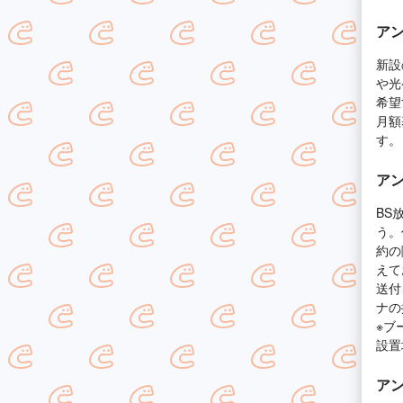
ア
新設
や光
希望
月額
す。
ア
BS
う。
約の
えて
送付
ナの
※ブ
設置
ア