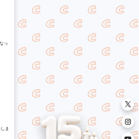
なっ
いしま