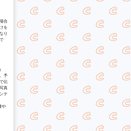
場合
けを
なり
で
ょ
。予
で伝
写真
ンテ
種や