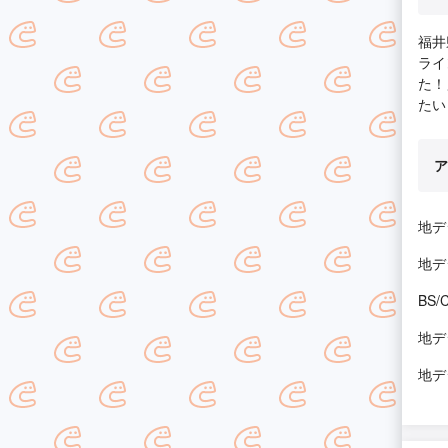
福井
ライ
た！
たい
ア
地デ
地デ
BS
地デ
地デ