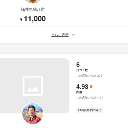
福井県鯖江市
11,000
¥
さらに表示
6
口コミ数
この店舗の合計 205
4.93
評価
この店舗の合計 4.91
24時間以内の返信