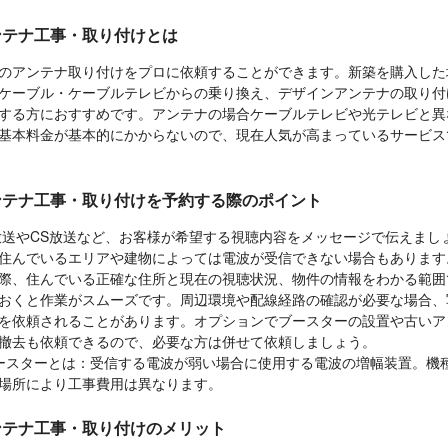
ンテナ工事・取り付けとは
のアンテナ取り付けをプロに依頼することができます。新築を購入した
ケーブル・ケーブルテレビからの乗り換え、デザインアンテナの取り付
する方におすすめです。アンテナの場合ケーブルテレビや光テレビと異
基本料金が基本的にかからないので、現在人気が高まっているサービス
ンテナ工事・取り付けを予約する際のポイント
放送やCS放送など、お客様が希望する視聴内容をメッセージで伝えまし
住んでいるエリアや建物によっては電波が受信できない場合もあります
際、住んでいる正確な住所と現在の視聴状況、物件の情報をわかる範囲
おくと作業がスムーズです。周辺環境や配線経路の確認が必要な場合、
を依頼されることがあります。オプションでブースターの設置や古いア
撤去も依頼できるので、必要な方は併せて依頼しましょう。
ースターとは：受信する電波が弱い場合に使用する電波の増幅装置。機
場所により工事費用は異なります。
ンテナ工事・取り付けのメリット