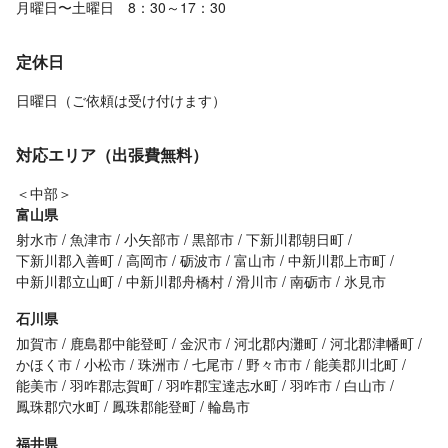
月曜日〜土曜日 8：30～17：30
定休日
日曜日（ご依頼は受け付けます）
対応エリア（出張費無料）
＜中部＞
富山県
射水市
魚津市
小矢部市
黒部市
下新川郡朝日町
下新川郡入善町
高岡市
砺波市
富山市
中新川郡上市町
中新川郡立山町
中新川郡舟橋村
滑川市
南砺市
氷見市
石川県
加賀市
鹿島郡中能登町
金沢市
河北郡内灘町
河北郡津幡町
かほく市
小松市
珠洲市
七尾市
野々市市
能美郡川北町
能美市
羽咋郡志賀町
羽咋郡宝達志水町
羽咋市
白山市
鳳珠郡穴水町
鳳珠郡能登町
輪島市
福井県