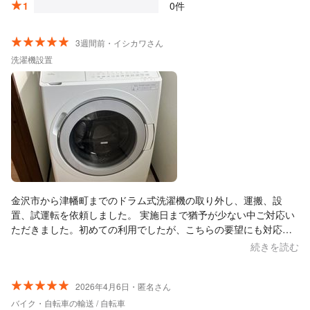
1
0件
3週間前・イシカワさん
洗濯機設置
金沢市から津幡町までのドラム式洗濯機の取り外し、運搬、設
置、試運転を依頼しました。 実施日まで猶予が少ない中ご対応い
ただきました。初めての利用でしたが、こちらの要望にも対応し
ていただき助かりました。当日は2名の方が中型トラックで対応。
続きを読む
作業スピードが早く、運搬を除くと1時間未満で全工程が完了しま
した。
2026年4月6日・匿名さん
バイク・自転車の輸送 / 自転車