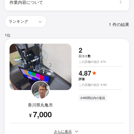
作業内容について
1 件の結果
1位
2
口コミ数
この店舗の合計 474
4.87
評価
この店舗の合計 4.92
24時間以内の返信
香川県丸亀市
7,000
¥
さらに表示