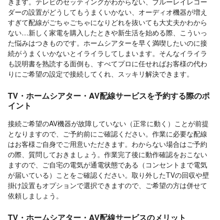
きます。テレビのセッティングがわからない、ブルーレイレコー
ダーの設置がどうしてもうまくいかない、オーディオ機器が増え
すぎて配線がごちゃごちゃになりどれを抜いても大丈夫かわから
ない…新しく家電を購入したときや新生活を始める際、こういっ
た悩みはつきものです。ホームシアターを早く満喫したいのに接
続がうまくいかないとイライラしてしまいます。そんなイライラ
も説明書を熟読する面倒も、すべてプロに任せればお客様の代わ
りにご希望の設定で接続してくれ、スッキリ解決できます。
TV・ホームシアター・AV配線サービスを予約する際のポ
イント
接続ご希望のAV機器が故障していない（正常に動く）ことが前提
となりますので、ご予約前にご確認ください。作業に必要な配線
はお客様ご自身でご用意いただきます。わからない場合はご予約
の際、質問しておきましょう。作業完了後に動作確認をおこない
ますので、ご自宅の電気が通電状態である（コンセントまで電気
が届いている）ことをご確認ください。取り外したTVの回収や壁
掛け設置もオプションで選択できますので、ご希望の方は併せて
依頼しましょう。
TV・ホームシアター・AV配線サービスのメリット