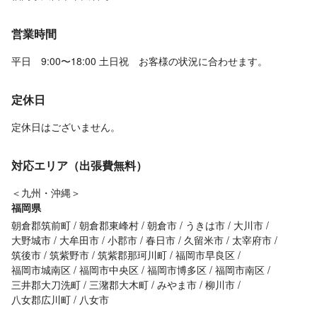
営業時間
平日 9:00〜18:00 土日祝 お客様の状況に合わせます。
定休日
定休日はございません。
対応エリア（出張費無料）
＜九州・沖縄＞
福岡県
朝倉郡筑前町
朝倉郡東峰村
朝倉市
うきは市
大川市
大野城市
大牟田市
小郡市
春日市
久留米市
太宰府市
筑後市
筑紫野市
筑紫郡那珂川町
福岡市早良区
福岡市城南区
福岡市中央区
福岡市博多区
福岡市南区
三井郡大刀洗町
三潴郡大木町
みやま市
柳川市
八女郡広川町
八女市