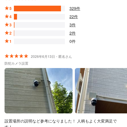
5
329件
4
22件
3
3件
2
2件
1
0件
2026年6月13日・匿名さん
防犯カメラ設置
設置場所の説明など参考になりました！ 人柄もよく大変満足で
す！