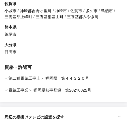
佐賀県
小城市
神埼郡吉野ヶ里町
神埼市
佐賀市
多久市
鳥栖市
三養基郡上峰町
三養基郡基山町
三養基郡みやき町
熊本県
荒尾市
大分県
日田市
資格・許認可
＜第二種電気工事士＞ 福岡県 第４４３２０号
＜電気工事業＞ 福岡県知事登録 第20210022号
周辺の壁掛けテレビの設置を探す