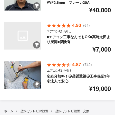
VVF2.6mm ブレーカ30A
¥40,000
4.90
(64)
エアコン取り外し
■エアコン工事なんでもOK■高崎太田よ
り展開■保険有
¥7,000
4.87
(742)
エアコン取り付け
⦿処分無料！⦿品質重視⦿工事保証3年
⦿法人で安心
¥19,000
ホーム
壁掛けテレビの設置
壁掛けテレビ設置 交換