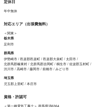
定休日
年中無休
対応エリア（出張費無料）
＜関東＞
栃木県
足利市
群馬県
伊勢崎市
邑楽郡邑楽町
邑楽郡大泉町
太田市
北群馬郡榛東村
北群馬郡吉岡町
桐生市
佐波郡玉村町
渋川市
高崎市
藤岡市
前橋市
みどり市
埼玉県
児玉郡上里町
本庄市
資格・許認可
＜第一種電気工事士＞ 群馬県消6364