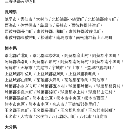
三養基郡みやき町
長崎県
諫早市
雲仙市
大村市
北松浦郡小値賀町
北松浦郡佐々町
西海市
佐世保市
島原市
長崎市
西彼杵郡時津町
西彼杵郡長与町
東彼杵郡川棚町
東彼杵郡波佐見町
東彼杵郡東彼杵町
松浦市
南島原市
南松浦郡新上五島町
熊本県
葦北郡芦北町
葦北郡津奈木町
阿蘇郡産山村
阿蘇郡小国町
阿蘇郡高森町
阿蘇郡西原村
阿蘇郡南阿蘇村
阿蘇郡南小国町
阿蘇市
天草市
荒尾市
宇城市
宇土市
上益城郡嘉島町
上益城郡甲佐町
上益城郡益城町
上益城郡御船町
上益城郡山都町
菊池郡大津町
菊池郡菊陽町
菊池市
球磨郡あさぎり町
球磨郡五木村
球磨郡球磨村
球磨郡相良村
球磨郡多良木町
球磨郡錦町
球磨郡水上村
球磨郡山江村
球磨郡湯前町
熊本市北区
熊本市中央区
熊本市西区
熊本市東区
熊本市南区
合志市
下益城郡美里町
玉名郡玉東町
玉名郡長洲町
玉名郡和水町
玉名郡南関町
玉名市
人吉市
水俣市
八代郡氷川町
八代市
山鹿市
大分県