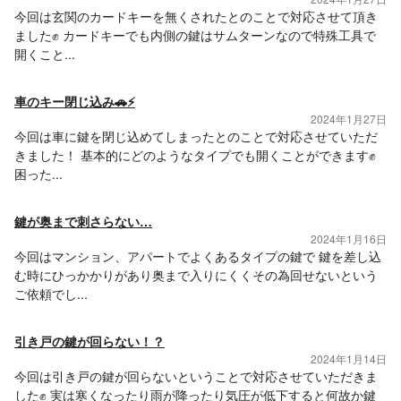
今回は玄関のカードキーを無くされたとのことで対応させて頂き
ました✊ カードキーでも内側の鍵はサムターンなので特殊工具で
開くこと...
車のキー閉じ込み🚗⚡️
2024年1月27日
今回は車に鍵を閉じ込めてしまったとのことで対応させていただ
きました！ 基本的にどのようなタイプでも開くことができます✊
困った...
鍵が奥まで刺さらない…
2024年1月16日
今回はマンション、アパートでよくあるタイプの鍵で 鍵を差し込
む時にひっかかりがあり奥まで入りにくくその為回せないという
ご依頼でし...
引き戸の鍵が回らない！？
2024年1月14日
今回は引き戸の鍵が回らないということで対応させていただきま
した✊ 実は寒くなったり雨が降ったり気圧が低下すると何故か鍵