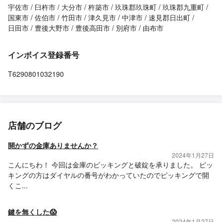
宇佐市
臼杵市
大分市
杵築市
玖珠郡玖珠町
玖珠郡九重町
国東市
佐伯市
竹田市
津久見市
中津市
速見郡日出町
日田市
豊後大野市
豊後高田市
別府市
由布市
インボイス登録番号
T6290801032190
店舗のブログ
開かずの金庫ありませんか？
2024年1月27日
こんにちわ！ 今回は金庫のピッキングと破錠を承りました。 ピッ
キングの方はダイヤルの番号がわかっていたのでピッキングで開
くこ...
鍵を無くした😱
2024年1月27日