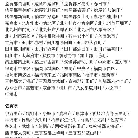
遠賀郡岡垣町
遠賀郡遠賀町
遠賀郡水巻町
春日市
糟屋郡宇美町
糟屋郡粕屋町
糟屋郡篠栗町
糟屋郡志免町
糟屋郡新宮町
糟屋郡須惠町
糟屋郡久山町
嘉穂郡桂川町
嘉麻市
北九州市小倉北区
北九州市小倉南区
北九州市戸畑区
北九州市門司区
北九州市八幡西区
北九州市八幡東区
北九州市若松区
鞍手郡鞍手町
鞍手郡小竹町
久留米市
古賀市
田川郡赤村
田川郡糸田町
田川郡大任町
田川郡川崎町
田川郡香春町
田川郡添田町
田川郡福智町
田川市
太宰府市
筑後市
筑紫野市
築上郡上毛町
築上郡築上町
築上郡吉富町
筑紫郡那珂川町
中間市
直方市
福岡市早良区
福岡市城南区
福岡市中央区
福岡市西区
福岡市博多区
福岡市東区
福岡市南区
福津市
豊前市
三井郡大刀洗町
三潴郡大木町
京都郡苅田町
京都郡みやこ町
みやま市
宮若市
宗像市
柳川市
八女郡広川町
八女市
行橋市
佐賀県
伊万里市
嬉野市
小城市
鹿島市
唐津市
神埼郡吉野ヶ里町
神埼市
杵島郡大町町
杵島郡江北町
杵島郡白石町
佐賀市
多久市
武雄市
鳥栖市
西松浦郡有田町
東松浦郡玄海町
藤津郡太良町
三養基郡上峰町
三養基郡基山町