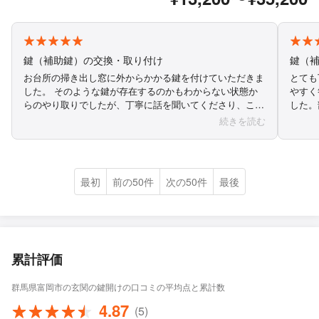
鍵（補助鍵）の交換・取り付け
鍵（
お台所の掃き出し窓に外からかかる鍵を付けていただきま
とても丁
した。 そのような鍵が存在するのかもわからない状態か
やすく
らのやり取りでしたが、丁寧に話を聞いてくださり、こち
した。
らの希望通りの鍵を付けていただけました。 工事までの
明や連
続きを読む
流れも大変スムーズでした。 本当にありがとうございま
ござい
した。
最初
前の50件
次の50件
最後
累計評価
群馬県富岡市の玄関の鍵開けの口コミの平均点と累計数
4.87
(5)