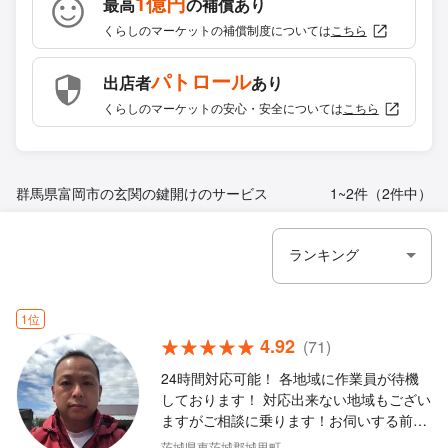
1億円
最高
の補償あり
くらしのマーケットの補償制度については
こちら
パトロール
出店者
あり
くらしのマーケットの安心・安全については
こちら
群馬県富岡市の玄関の鍵開けのサービス
1~2件（2件中）
1位
4.92
(71)
24時間対応可能！ 各地域に作業員が待機
しております！ 対応出来ない地域もござい
ますがご相談に乗ります！お伺いする前に
ある程度の料金をお伝え致します！ 、なる
茨城県東茨城郡城里町