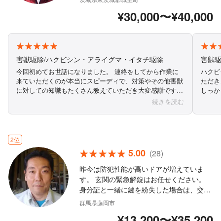
べく早くお伺い致します！ 地域外は下請け
¥30,000〜¥40,000
がお伺い致します 防犯サムターンは破錠の
可能性あり
害獣駆除/ハクビシン・アライグマ・イタチ駆除
害獣
今回初めてお世話になりました。 連絡をしてから作業に
ハクビ
来ていただくのが本当にスピーディで、対策やその他害獣
ただき、と
に対しての知識もたくさん教えていただき大変感謝です。
しっか
また作業も酷暑のなかでの作業で大変だったかと思います
ただけ
続きを読む
が真摯に対応していただきありがとうございました。また
はあり
ぜひ依頼したいと思います。今後ともよろしくお願いしま
応して
す。
す。
2位
5.00
(28)
昨今は防犯性能が高いドアが増えていま
す。 玄関の緊急解錠はお任せください。
身分証と一緒に鍵を紛失した場合は、交換
も必要です。 交換用のシリンダーも多数用
群馬県藤岡市
意しております。 取り急ぎ、ご相談下さ
¥13,200〜¥35,200
い。