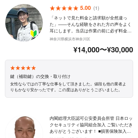
円）、
避けら
5.00
(1)
レスポ
「ネットで見た料金と請求額が全然違っ
たブロ
た」——そんな経験をされた方の声をよく
な戸締
しかも
耳にします。当店は作業の前に必ず料金を
した。
ご説明し、ご納得いただいてから作業を始
神奈川県横浜市神奈川区
めます。追加請求はありません。開けられ
¥14,000〜¥30,000
なかった場合、作業費はいただきません。
開錠の際は防犯のため、身分確認書類のご
提示をお願いしています。
鍵（補助鍵）の交換・取り付け
女性ならではの丁寧な仕事をして頂きました。値段も他の業者よ
りもかなり安かったです。この度はありがとうございました。
内閣総理大臣認可公安委員会所管 日本ロッ
クセキュリティ協同組合加入 ご覧いただき
ありがとうございます！ ■損害保険加入済
で万が一の際にも安心です。 ■業界30年！