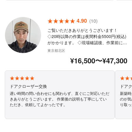
ぜひ依頼したいと思います。今後ともよろしくお願いしま
応して
す。
す。
4.90
(10)
ご覧いただきありがとうございます！
◇20時以降の作業は夜間料金5500円(税込)
がかかります。 ◇現場確認後、作業前に必
ず見積りしますのでご安心ください。 ◇作
東京都北区
業外注なし、すべて自社で対応します。 ◇
¥16,500〜¥47,300
損害保険加入済で安心 ◇他のカギ屋さんが
解錠できなかった場合も気軽に相談くださ
い。 ◇玄関からの解錠が困難で窓解錠(ガ
ラスは割りません)になった場合は19800円
(税込)になります。
ドアクローザー交換
ドア
遅い時間の問い合わせにも関わらず、直ぐにご対応いただ
新築時
きありがとうございます。 作業後の説明も丁寧にしてい
のが気
ただき、依頼してよかったです。
り取っ
しのマ
ほとん
代だけ
おり、