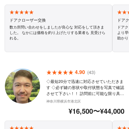
9:00~18:00で受付しております ★営業時
間外の対応もご相談ください ★損害保険加
入済みで安心
ドアクローザー交換
ドア
数カ所問い合わせをしましたが良心な 対応をして頂きま
ドアク
した。 なかには価格を釣り上げたりする業者も 見受けら
より早
れる。
助かりました。 他にお
しゃる
4.90
(43)
◇最短20分で迅速に対応させていただきま
す ◇必ず鍵の形状や取付状態を写真で確認
させて下さい！！ 訪問前に可能な限り具体
的な見積りをご案内いたします ◇防犯設備
神奈川県横浜市港北区
士資格保有の私が対応いたします ◇警察署
¥16,500〜¥44,000
や大手企業様からのお仕事も多数経験して
おりますのでご安心下さい