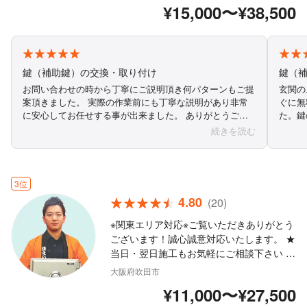
¥15,000〜¥38,500
します。
鍵（補助鍵）の交換・取り付け
鍵（
お問い合わせの時から丁寧にご説明頂き何パターンもご提
玄関の
案頂きました。 実際の作業前にも丁寧な説明があり非常
ぐに無
に安心してお任せする事が出来ました。 ありがとうござ
た。鍵
いました。
直す方
続きを読む
れなり
鍵のメ
心して
なって
3位
宅され
4.80
(20)
ていた
ックリ
※関東エリア対応※ご覧いただきありがとう
と。 
ございます！誠心誠意対応いたします。 ★
くださ
当日・翌日施工もお気軽にご相談下さい ★
こちら
駐車代金のご負担はありません ★外注作業
うござ
大阪府吹田市
はありません ★鍵開け歴19年・経験豊富
¥11,000〜¥27,500
なスタッフが対応いたします ★年中無休