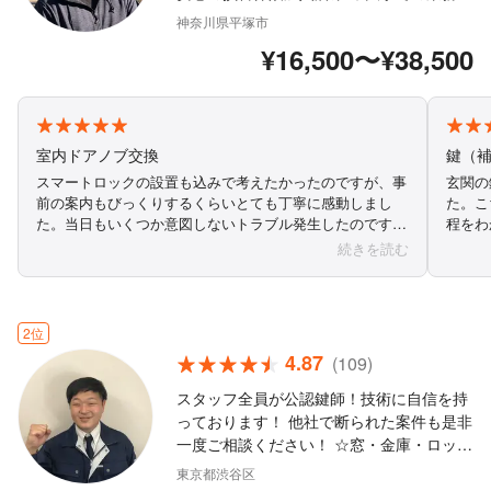
験も豊富です！ ◇作業や仕上がりにご不満
神奈川県平塚市
の場合は、無料で追加対応いたします。 ◇
¥16,500〜¥38,500
営業時間外や対応地域外のご予約も相談・
対応可能 ◇駐車場代当店負担 ◇お客様の
お力になります！ぜひご相談ください。 ま
ずはお気軽にご相談ください！
室内ドアノブ交換
鍵（
スマートロックの設置も込みで考えたかったのですが、事
玄関の
前の案内もびっくりするくらいとても丁寧に感動しまし
た。こ
た。当日もいくつか意図しないトラブル発生したのです
程をわ
が、ひとつひとつ乗り越えてとても寄り添って頂き、プラ
ら〇〇
続きを読む
スの作業も優しく引き受けて頂きました。レビューの高さ
これは
も納得いたしました！本当にありがとうございました！
べく安
遅い時
した。
2位
4.87
(109)
スタッフ全員が公認鍵師！技術に自信を持
っております！ 他社で断られた案件も是非
一度ご相談ください！ ☆窓・金庫・ロッカ
ー・デスク・ポスト・自転車 などの開錠も
東京都渋谷区
お任せください！ ☆駐車代は当店が負担致