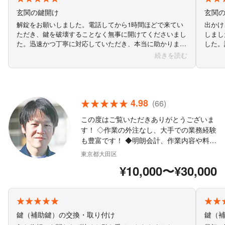
玄関の鍵開け
玄関
解錠をお願いしました。電話してから1時間ほどで来てい
出かけ
ただき、鍵を破壊することなく無事に開けてくださいまし
しまし
た。迅速かつ丁寧に対応していただき、本当に助かりまし
した。
た。ありがとうございました。
確に教
続きを読む
た。ど
4.98
(66)
この度はご覧いただきありがとうございま
す！ ◇作業の外注なし、大手での業務経験
も豊富です！ ◆明朗会計、作業内容や料金
案内お電話にて対応可 ◇ メッセージにて
東京都大田区
写真添付での見積り可能 ◆夜間料金、キャ
¥10,000〜¥30,000
ンセル料なし ◇ クレカ払い、PayPay払
い、後払い可能◎ ◆曖昧な料金案内、到着
時間案内はいたしません！ ◇お客様の立場
になって丁寧に作業いたします まずはお気
軽にお電話にてご相談ください！
鍵（補助鍵）の交換・取り付け
鍵（