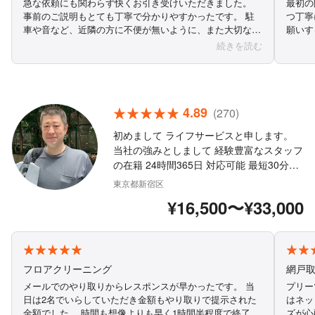
急な依頼にも関わらず快くお引き受けいただきました。
最初の
事前のご説明もとても丁寧で分かりやすかったです。 駐
つ丁寧
車や音など、近隣の方に不便が無いように、また大切なこ
願いす
となので、家族で相談するように気遣っていただいたりも
してい
続きを読む
しました。 ドア全体を見て、使いやすく取り付けていた
ンテナ
だき、また丁寧にメンテナンスをしていただけました。
大変ありがとうございました。
4.89
(270)
初めまして ライフサービスと申します。
当社の強みとしまして 経験豊富なスタッフ
の在籍 24時間365日 対応可能 最短30分か
ら現場にて対応可能 他社と差別化の為 使
東京都新宿区
用部材等品質の向上 緊急開錠等も経験豊富
¥16,500〜¥33,000
他社様との見積もり金額より多少高い部分
も御座いますが その分、最新の鍵（使用部
材）等の取り扱いでお客様には満足頂ける
自信が有ります。 是非一度、弊社ライフサ
ービスを利用下さい。
フロアクリーニング
網戸
メールでのやり取りからレスポンスが早かったです。 当
プリー
日は2名でいらしていただき金額もやり取りで提示された
はネッ
金額でした。 時間も想像よりも早く1時間半程度で終了し
ズが心