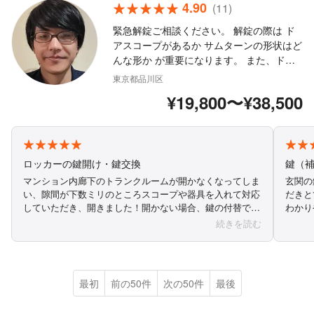
4.90
(11)
緊急解錠ご相談ください。 解錠の際は ド
アスコープがあるか サムターンの形状はど
んな形か が重要になります。 また、ドア
スコープが防犯のものだった場合、解錠の
東京都品川区
ためには壊さなければいけないのでご了承
¥19,800〜¥38,500
ください。（こちらで交換する場合は
+3300円） ・遠方料金がかかる場合があり
ますので、現場の地域をお伝えください。
詳しくは店舗概要をご確認ください。
ロッカーの鍵開け・鍵交換
鍵（
マンション内廊下のトランクルームが開かなくなってしま
玄関の
い、隙間が下数ミリのところスコープや器具を入れて対応
だきと
していただき、開きました！開かない場合、鍵の付替でか
わかり
なり金額がかかると聞いていたので、とても助かりまし
あれば
続きを読む
た。他の方の口コミとおり、とても誠実な対応で、一生懸
命に開けてくれました。本当にありがとうございました。
最初
前の50件
次の50件
最後