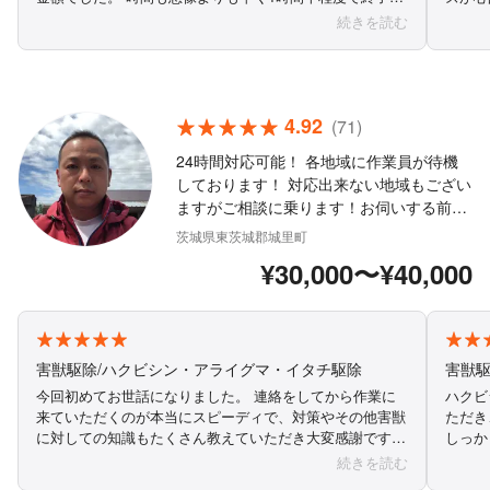
ました。 落ちないと思っていた汚れも落ち、金額もリー
お任せ
続きを読む
ズナブルで結果もとても満足のいくものでした。 こちら
とお仕
にお願いして良かったです！ ありがとうございました！
出して
送って
と思い
4.92
(71)
24時間対応可能！ 各地域に作業員が待機
しております！ 対応出来ない地域もござい
ますがご相談に乗ります！お伺いする前に
ある程度の料金をお伝え致します！ 、なる
茨城県東茨城郡城里町
べく早くお伺い致します！ 地域外は下請け
¥30,000〜¥40,000
がお伺い致します 防犯サムターンは破錠の
可能性あり
害獣駆除/ハクビシン・アライグマ・イタチ駆除
害獣
今回初めてお世話になりました。 連絡をしてから作業に
ハクビ
来ていただくのが本当にスピーディで、対策やその他害獣
ただき、と
に対しての知識もたくさん教えていただき大変感謝です。
しっか
また作業も酷暑のなかでの作業で大変だったかと思います
ただけ
続きを読む
が真摯に対応していただきありがとうございました。また
はあり