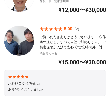
神奈川県三浦郡葉山町
豊富な経験と知識で安心！ ■営業時間外・
¥12,000〜¥30,000
対応地域外でもご要望お聞きします！ ■年
中無休！土日の対応もお任せください。 ご
依頼お待ちしております！
5.00
(2)
ご覧いただきありがとうございます！ ◇作
業外注なし、すべて自社で対応します。 ◇
損害保険加入済で安心 ◇営業時間外・対応
地域外でもご要望お聞きします！ ◇駐車代
千葉県八街市
はお客様負担となります。 ◇精一杯対応し
¥15,000〜¥30,000
ます！ぜひ当店にお任せください まずはお
気軽にご相談ください。
水栓蛇口交換/洗面台
ありがとうございました