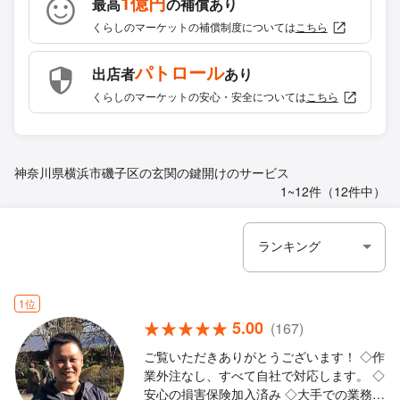
1億円
最高
の補償あり
くらしのマーケットの補償制度については
こちら
パトロール
出店者
あり
くらしのマーケットの安心・安全については
こちら
神奈川県横浜市磯子区の玄関の鍵開けのサービス
1~12件（12件中）
1位
5.00
(167)
ご覧いただきありがとうございます！ ◇作
業外注なし、すべて自社で対応します。 ◇
安心の損害保険加入済み ◇大手での業務経