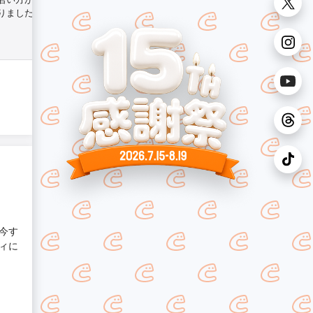
りました。
今す
ィに