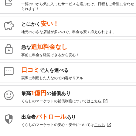
一覧の中から気に入ったサービスを選ぶだけ。日程もご希望に合わせ
られます！
安い！
とにかく
地元の小さな店舗が多いので、料金も安く抑えられます。
追加料金なし
急な
事前に料金を確認できるから安心！
口コミ
で人を選べる
実際に利用した人なので内容がリアル！
1億円
最高
の補償あり
くらしのマーケットの補償制度については
こちら
パトロール
出店者
あり
くらしのマーケットの安心・安全については
こちら