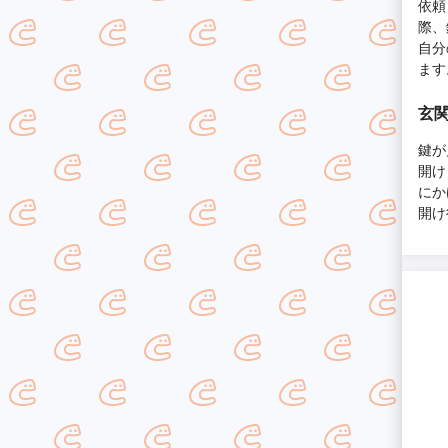
依頼
際、
自分
ます
玄
鍵が
開け
にか
開け