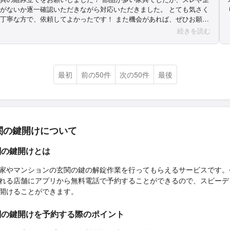
がないか逐一確認いただきながら対応いただきました。 とても気さく
丁寧な方で、依頼してよかったです！ また機会があれば、ぜひお願い
ます！ この度はありがとうございました（＾_＾）
続きを読む
最初
前の50件
次の50件
最後
関の鍵開けについて
関の鍵開けとは
家やマンションの玄関の鍵の解錠作業を行ってもらえるサービスです。
れる店舗にアプリから無料電話で予約することができるので、スピーデ
開けることができます。
関の鍵開けを予約する際のポイント