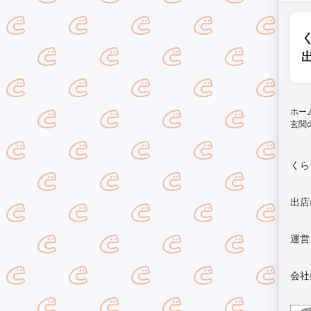
ホー
玄関
くら
出店
運営
会社