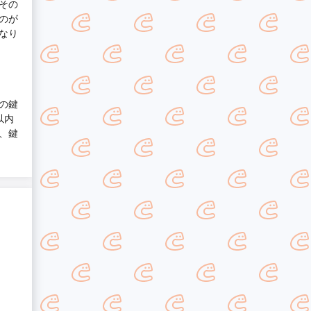
その
のが
なり
の鍵
以内
、鍵