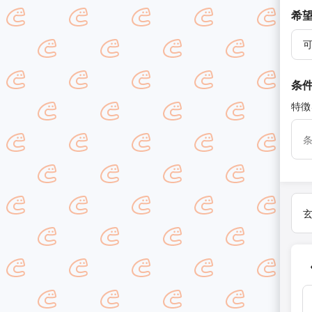
希
条
特徴