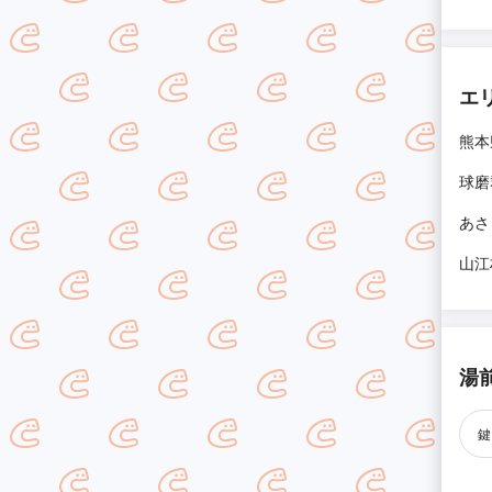
エ
熊本
球磨
あさ
山江
湯
鍵