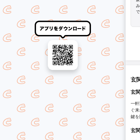
み
で
し
玄
玄
一軒
ぐ来
鍵を
玄