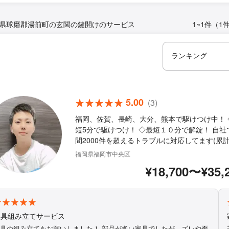
県球磨郡湯前町の玄関の鍵開けのサービス
1~1件（1
5.00
(3)
福岡、佐賀、長崎、大分、熊本で駆けつけ中！ 
短5分で駆けつけ！ ◇最短１０分で解錠！ 自社
間2000件を超えるトラブルに対応してます(累
万件） ◇作業や仕上がりにご不満の場合は、無料で
福岡県福岡市中央区
追加対応いたします。 ◇営業時間外や対応地域
¥18,700〜¥35,
ご予約も相談・対応可能 ◇駐車場代当店負担 
様のお力になります！ぜひご相談ください。 まずは
お気軽にご相談ください！
家具組み立てサービス
具の組み立てをお願いしました！ 部品が多い家具でしたが、ズレや歪