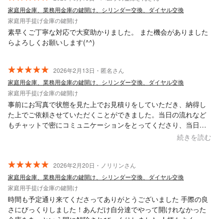
家庭用金庫、業務用金庫の鍵開け、シリンダー交換、ダイヤル交換
家庭用手提げ金庫の鍵開け
素早くご丁寧な対応で大変助かりました。 また機会がありました
らよろしくお願いします(^^)
2026年2月13日・匿名さん
家庭用金庫、業務用金庫の鍵開け、シリンダー交換、ダイヤル交換
家庭用手提げ金庫の鍵開け
事前にお写真で状態を見た上でお見積りをしていただき、納得し
た上でご依頼させていただくことができました。当日の流れなど
もチャットで密にコミュニケーションをとってくださり、当日の
鍵開けもスムーズに実施いただきました。金庫の鍵も紛失し、ダ
続きを読む
イヤルもわからない状態だったのですが、そこまでお時間かから
ず開錠していただきとても助かりました。 ぜひまた機会がありま
したらお願いしたいです。この度はありがとうございました。
2026年2月20日・ノリリンさん
家庭用金庫、業務用金庫の鍵開け、シリンダー交換、ダイヤル交換
家庭用手提げ金庫の鍵開け
時間も予定通り来てくださってありがとうございました 手際の良
さにびっくりしました！あんだけ自分達でやって開けれなかった