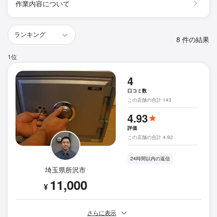
作業内容について
8 件の結果
1位
4
口コミ数
この店舗の合計 143
4.93
評価
この店舗の合計 4.92
24時間以内の返信
埼玉県所沢市
11,000
¥
さらに表示