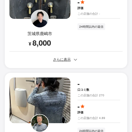
-
評価
この店舗の合計 -
24時間以内の返信
茨城県鹿嶋市
8,000
¥
さらに表示
-
口コミ数
この店舗の合計 270
-
評価
この店舗の合計 4.89
24時間以内の返信