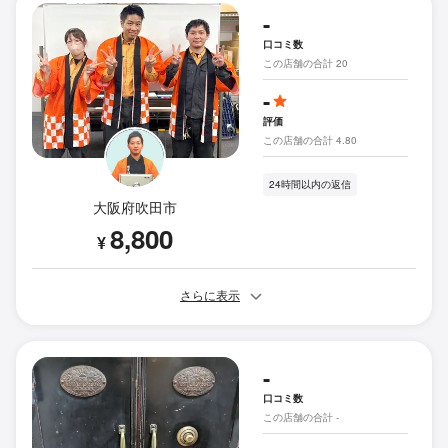
-
口コミ数
この店舗の合計 20
-
評価
この店舗の合計 4.80
24時間以内の返信
大阪府吹田市
8,800
¥
さらに表示
-
口コミ数
この店舗の合計 -