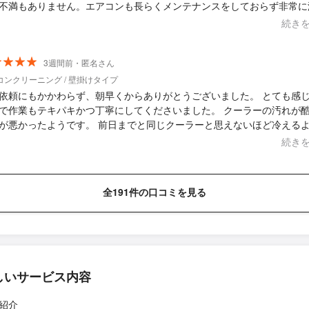
はエアコンが綺麗になったので気持ち良く過ごせそうです。本当にあり
不満もありません。エアコンも長らくメンテナンスをしておらず非常に
ざいました。
でしたが、とっても綺麗になりました。9000円＋駐車場代であればと
続き
す。ありがとうございました。
3週間前・匿名さん
コンクリーニング / 壁掛けタイプ
依頼にもかかわらず、朝早くからありがとうございました。 とても感
で作業もテキパキかつ丁寧にしてくださいました。 クーラーの汚れが
が悪かったようです。 前日までと同じクーラーと思えないほど冷える
ました。 本当にありがとうございました。
続き
全191件の口コミを見る
しいサービス内容
紹介