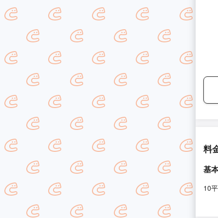
料
基
10