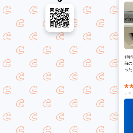
1時
前の
った
エア