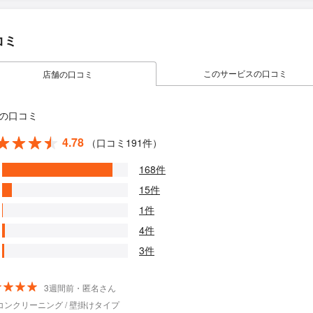
コミ
このサービスの口コミ
店舗の口コミ
の口コミ
4.78
（口コミ191件）
168件
15件
1件
4件
3件
3週間前・匿名さん
コンクリーニング / 壁掛けタイプ