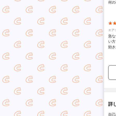
今年
何の
うご
状態
足で
エア
急な
い方
効き
なり
詳
自己