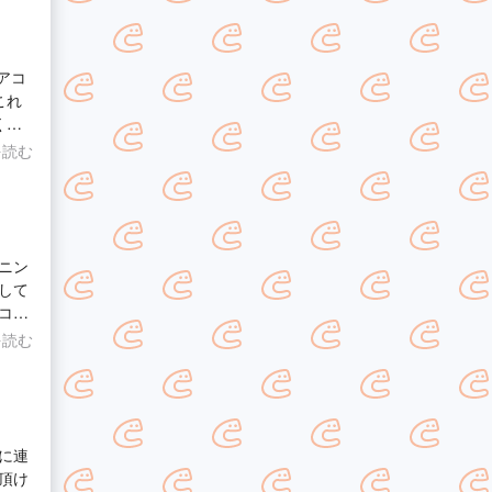
これ
くお
を読む
ニン
して
コン
ま
を読む
いの
で1
た。
して
も是
に連
が、
頂け