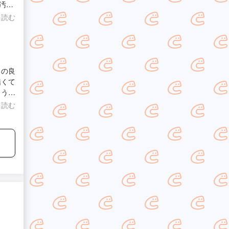
がと
汚い
ても満
を読む
じの良
酷くて
ように
を読む