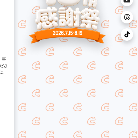
。事
ださ
に