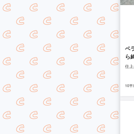
ベ
ら
仕上
10平