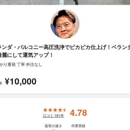
ランダ・バルコニー高圧洗浄でピカピカ仕上げ！ベラン
綺麗にして運気アップ！
がり重視 丁寧 外注なし
¥10,000
米
4.78
口コミ
191
件
返答の速さ
作業実績