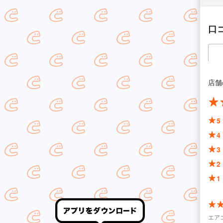
口
店舗
5
4
3
2
1
エア