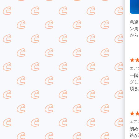
急遽
ン周
から
願い
エア
一階
グし
頂き
から
す。
かわ
番口
結果
エア
頂い
初め
非ミ
絡が