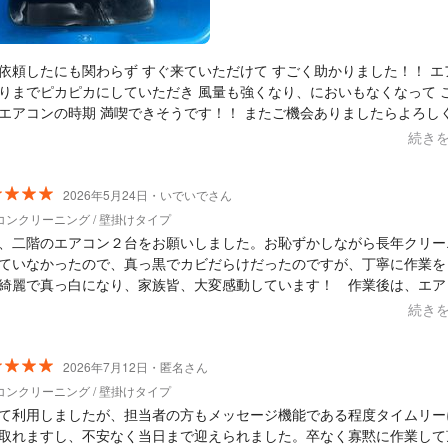
依頼したにも関わらず すぐ来ていただけて すごく助かりました！！ エアコ
りまでピカピカにしていただき 風量も強くなり、においもなくなって 
エアコンの時期 満喫できそうです！！ またご機会ありましたらよろし
します！
続き
2026年5月24日・いでいでさん
コンクリーニング / 壁掛けタイプ
、二階のエアコン２台をお願いしました。お恥ずかしながら長年クリー
ていなかったので、真っ黒でカビだらけだったのですが、丁寧に作業を
綺麗で真っ白になり、家族皆、大変感動しています！ 作業後は、エア
出てくる風の量が全く違い、子供も『めっちゃ涼しい！！』と喜んでい
続き
エアコンクリーニング業者さんが沢山あったので、どこの業者さんが良
からず、インターネットで色々探す中、こちらの、くらしのマーケット
コミの良かったミッチェルクリーニングさんにお願いすることにしまし
2026年7月12日・匿名さん
、皆さんの口コミを信じて本当に良かったと思いました！ 丁寧に作業
コンクリーニング / 壁掛けタイプ
たのは勿論、良心的な価格に加え、優しくとても感じの良い方で、今後
て利用しましたが、担当者の方もメッセージ機能である程度タイムリー
ッチェルさんにお願いしたいと思いました。暑い夏がくるのが憂鬱です
取れますし、不安なく当日まで迎えられました。卒なく寡黙に作業して