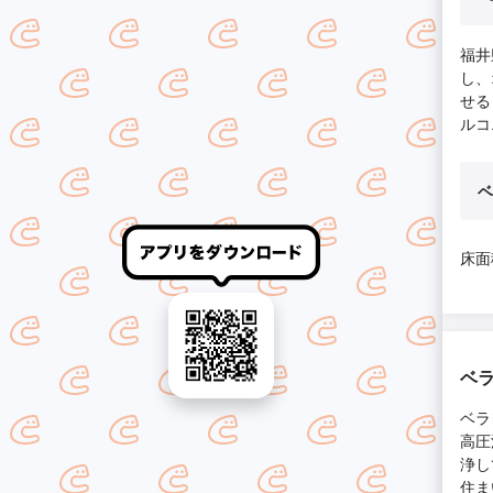
福井
し、
せる
ルコ
ベ
床面
ベ
ベラ
高圧
浄し
住ま