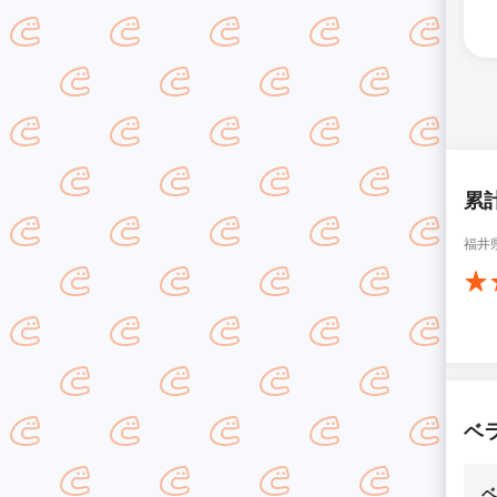
累
福井
ベ
ベ