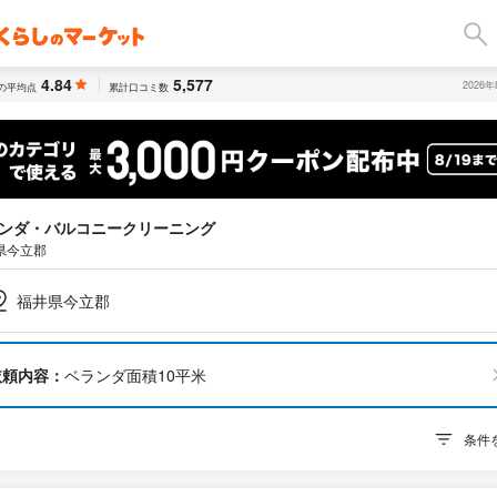
4.84
5,577
2026
の平均点
累計口コミ数
ンダ・バルコニークリーニング
県今立郡
福井県今立郡
依頼内容：
ベランダ面積10平米
条件