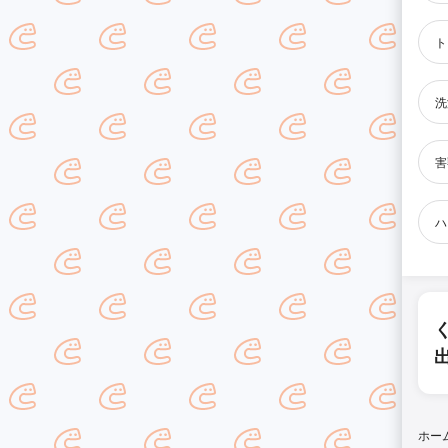
ト
洗
害
ハ
ホー