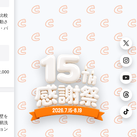
比較
動さ
・バ
,000
壁を
易洗
ョン