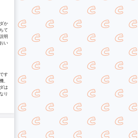
ダか
ちて
説明
おい
です
機、
ダは
なり