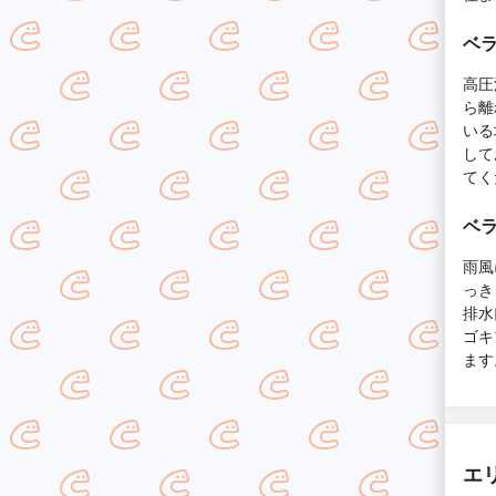
ベ
高圧
ら離
いる
して
てく
ベ
雨風
っき
排水
ゴキ
ます
エ