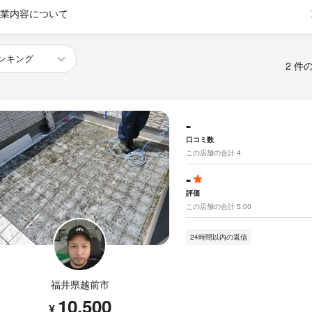
業内容について
2 件
-
口コミ数
この店舗の合計 4
-
評価
この店舗の合計 5.00
24時間以内の返信
福井県越前市
10,500
¥