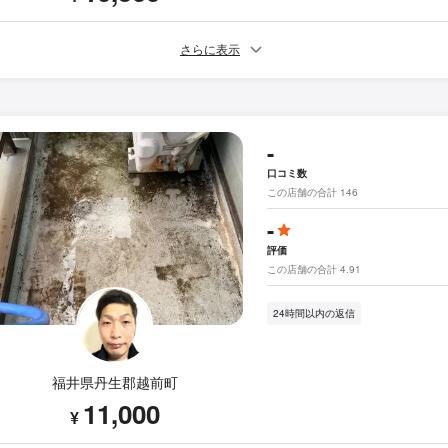
さらに表示
-
口コミ数
この店舗の合計 146
-
評価
この店舗の合計 4.91
24時間以内の返信
福井県丹生郡越前町
11,000
¥