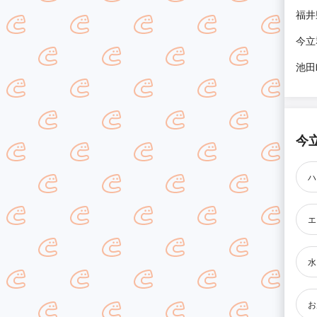
福井
今立
池田
今
ハ
エ
水
お