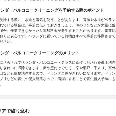
ランダ・バルコニークリーニングを予約する際のポイント
洗浄する際に、水道と電気を使うことがあります。電源や水道がベラン
れている場合は、事前に伝えておきましょう。鳩のフンなどが大量に落
場合、作業できなかったり追加料金が発生することがあります。事前に
おくと安心です。ベランダに置いている荷物はすべて事前に移動させて
ださい。
ランダ・バルコニークリーニングのメリット
にさらされてベランダ・バルコニー・テラスに蓄積した汚れを高圧洗浄
りきれいに掃除できます。床や壁だけでなく、窓や網戸、手すり、室外
口なども簡易洗浄するので、ベランダ全体がきれいになります。ベラン
ブリなどの害虫の侵入経路なので、清潔にすることで害虫侵入予防にも
。
リアで絞り込む