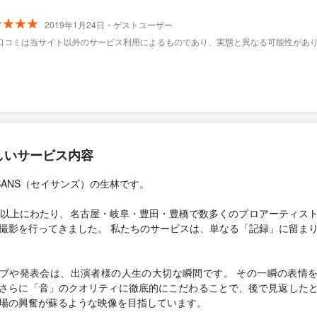
2019年1月24日・ゲストユーザー
口コミは当サイト以外のサービス利用によるものであり、実態と異なる可能性があ
しいサービス内容
ISANS（セイサンズ）の生林です。
年以上にわたり、名古屋・岐阜・豊田・豊橋で数多くのプロアーティス
撮影を行ってきました。 私たちのサービスは、単なる「記録」に留ま
ブや発表会は、出演者様の人生の大切な瞬間です。 その一瞬の表情
さらに「音」のクオリティに徹底的にこだわることで、後で見返した
場の興奮が蘇るような映像を目指しています。