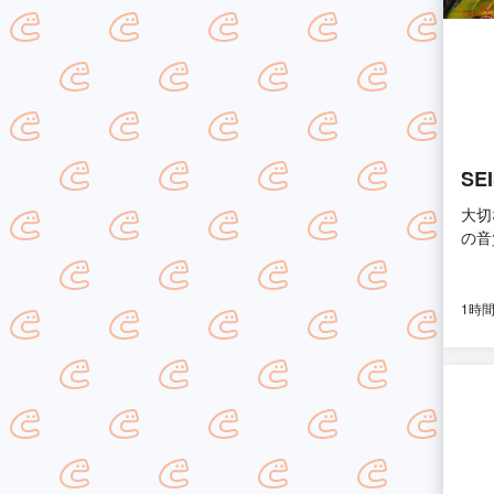
SE
大切
の音
1時