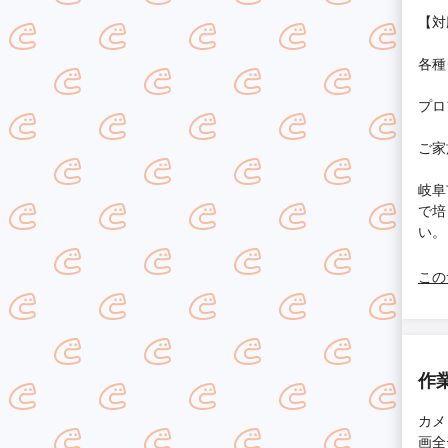
【対
各種
プロ
ご家
岐阜
で培
い。
この
作
カメ
画全