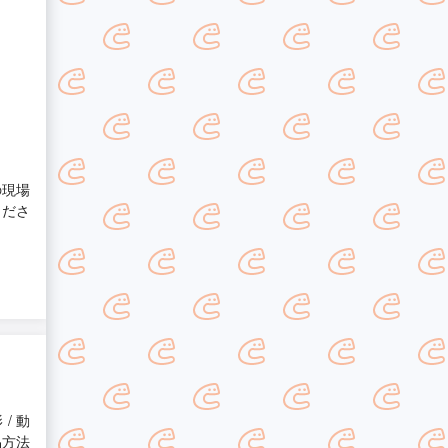
の現場
くださ
/ 動
品方法