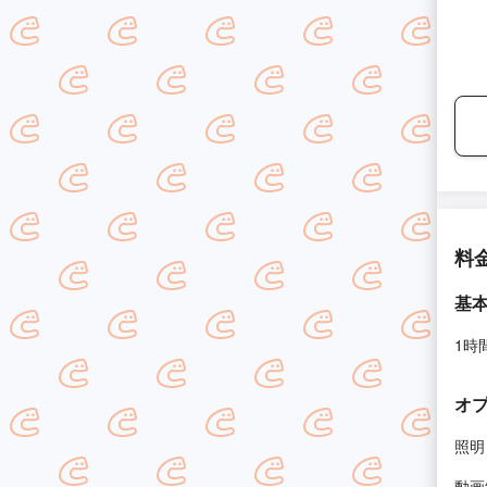
料
基
1時
オ
照明
動画