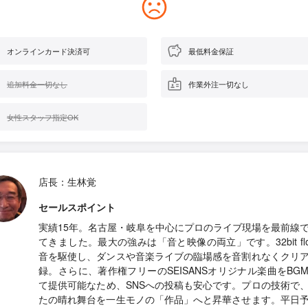
オンラインカード決済可
最低料金保証
追加料金一切なし
作業外注一切なし
女性スタッフ指定OK
店長：生林覚
セールスポイント
実績15年。名古屋・岐阜を中心にプロのライブ現場を最前線
てきました。最大の強みは「音と映像の両立」です。32bit flo
音を駆使し、ダンスや音楽ライブの臨場感を音割れなくクリ
録。さらに、著作権フリーのSEISANSオリジナル楽曲をBG
て提供可能なため、SNSへの投稿も安心です。プロの技術で
たの晴れ舞台を一生モノの「作品」へと昇華させます。平日