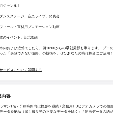
応ジャンル】
ダンスステージ、音楽ライブ、発表会
フィール・宣材用プロモーション動画
族のイベント、記念動画
市内および近郊でしたら、朝10:00からの早朝撮影も承ります。 プロ
った「失敗できない撮影」の技術を、ぜひあなたの晴れ舞台にご活用
サービスについて質問する
業内容
ラマン1名 / 予約時間内は撮影を継続 / 業務用HDビデオカメラでの撮影 
データを納品（試し撮り等の不要なデータを除く） / 動画データの納