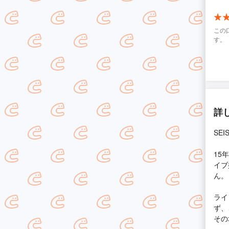
この
す。
詳
SE
15
イブ
ん。
ライ
ず、
その