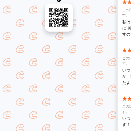
この
す。
私は
に 
すの
この
す。
いつ
が、
たよ
この
す。
いつ
す！