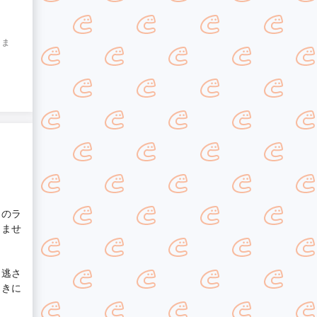
りま
トのラ
りませ
を逃さ
ときに