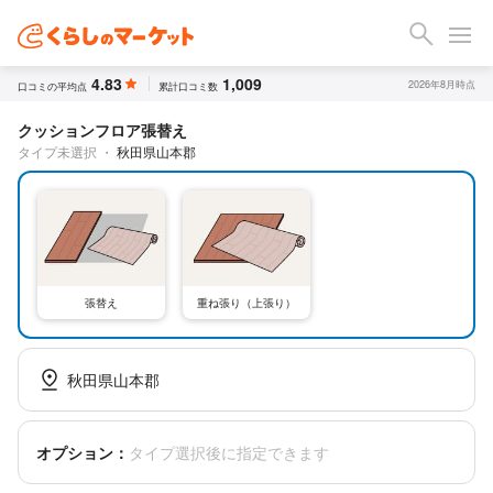
4.83
1,009
2026年8月時点
口コミの平均点
累計口コミ数
クッションフロア張替え
タイプ未選択
・
秋田県山本郡
張替え
重ね張り（上張り）
秋田県山本郡
オプション：
タイプ選択後に指定できます