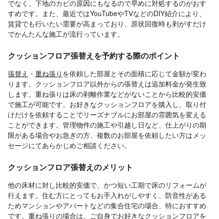
でなく、下地のカビの原因にもなるので早めに対処するのがおす
すめです。また、最近ではYouTubeやTVなどのDIY紹介により、
賃貸でも行いたい需要が高まっており、原状回復時も剥がすだけ
でかんたんな施工が流行っています。
クッションフロア張替えを予約する際のポイント
張替え
・
重ね張り
を依頼した部屋とその面積に応じて金額が変わ
ります。クッションフロア以外からの張替えは追加料金が発生致
します。重ね張りは床の剥離作業などがないことから比較的安価
で施工が可能です。お好きなクッションフロアを購入し、取り付
けだけを依頼することでリーズナブルにお部屋の雰囲気を変える
ことができます。管理物件の施工や引越し日など、仕上がりの期
限がある場合やお急ぎの方、複数のお部屋を依頼したい方はメッ
セージにてあらかじめご相談ください。
クッションフロア張替えのメリット
他の床材に対し比較的安価で、かつ短い工期で床のリフォームが
行えます。住む方にとってもお手入れがしやすく、防音性がある
ためマンションやアパートなどの集合住宅の場合、特におすすめ
です。重ね張りの場合は、ご自身でお好きなクッションフロアを