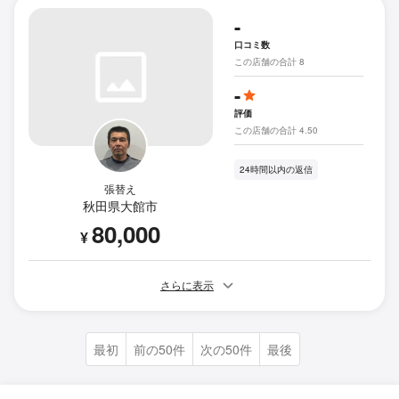
-
口コミ数
この店舗の合計 8
-
評価
この店舗の合計 4.50
24時間以内の返信
張替え
秋田県大館市
80,000
¥
さらに表示
最初
前の50件
次の50件
最後