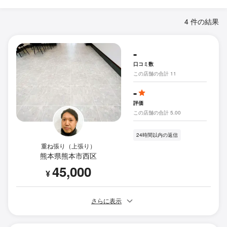
4 件の結果
-
口コミ数
この店舗の合計 11
-
評価
この店舗の合計 5.00
24時間以内の返信
重ね張り（上張り）
熊本県熊本市西区
45,000
¥
さらに表示