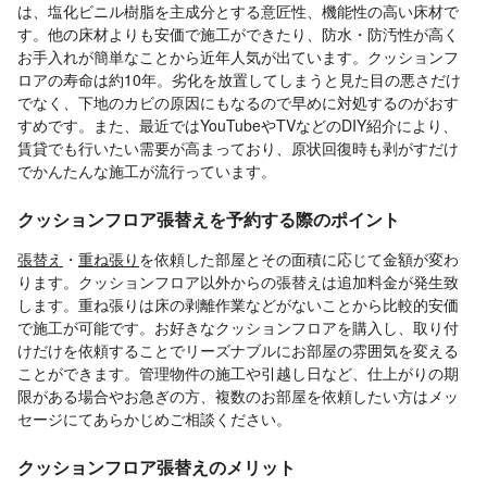
は、塩化ビニル樹脂を主成分とする意匠性、機能性の高い床材で
す。他の床材よりも安価で施工ができたり、防水・防汚性が高く
お手入れが簡単なことから近年人気が出ています。クッションフ
ロアの寿命は約10年。劣化を放置してしまうと見た目の悪さだけ
でなく、下地のカビの原因にもなるので早めに対処するのがおす
すめです。また、最近ではYouTubeやTVなどのDIY紹介により、
賃貸でも行いたい需要が高まっており、原状回復時も剥がすだけ
でかんたんな施工が流行っています。
クッションフロア張替えを予約する際のポイント
張替え
・
重ね張り
を依頼した部屋とその面積に応じて金額が変わ
ります。クッションフロア以外からの張替えは追加料金が発生致
します。重ね張りは床の剥離作業などがないことから比較的安価
で施工が可能です。お好きなクッションフロアを購入し、取り付
けだけを依頼することでリーズナブルにお部屋の雰囲気を変える
ことができます。管理物件の施工や引越し日など、仕上がりの期
限がある場合やお急ぎの方、複数のお部屋を依頼したい方はメッ
セージにてあらかじめご相談ください。
クッションフロア張替えのメリット