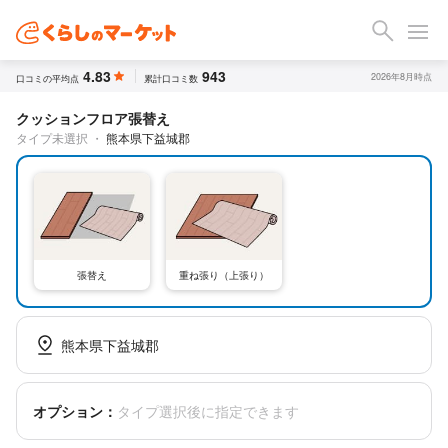
4.83
943
2026年8月時点
口コミの平均点
累計口コミ数
クッションフロア張替え
タイプ未選択
・
熊本県下益城郡
張替え
重ね張り（上張り）
熊本県下益城郡
オプション：
タイプ選択後に指定できます