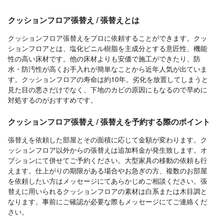
クッションフロア張替え / 張替えとは
クッションフロア張替えをプロに依頼することができます。クッ
ションフロアとは、塩化ビニル樹脂を主成分とする意匠性、機能
性の高い床材です。他の床材よりも安価で施工ができたり、防
水・防汚性が高くお手入れが簡単なことから近年人気が出ていま
す。クッションフロアの寿命は約10年。劣化を放置してしまうと
見た目の悪さだけでなく、下地のカビの原因にもなるので早めに
対処するのがおすすめです。
クッションフロア張替え / 張替えを予約する際のポイント
張替えを依頼した部屋とその面積に応じて金額が変わります。ク
ッションフロア以外からの張替えは追加料金が発生致します。オ
プションにて併せてご予約ください。大型家具の移動の依頼も行
えます。仕上がりの期限がある場合やお急ぎの方、複数のお部屋
を依頼したい方はメッセージにてあらかじめご相談ください。張
替えに用いられるクッションフロアの素材は白系または木目調と
なります。事前にご確認が必要な際もメッセージにてご連絡くだ
さい。