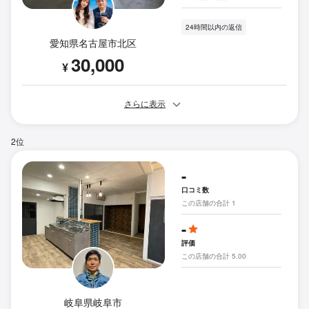
24時間以内の返信
愛知県名古屋市北区
30,000
¥
さらに表示
2位
-
口コミ数
この店舗の合計 1
-
評価
この店舗の合計 5.00
岐阜県岐阜市