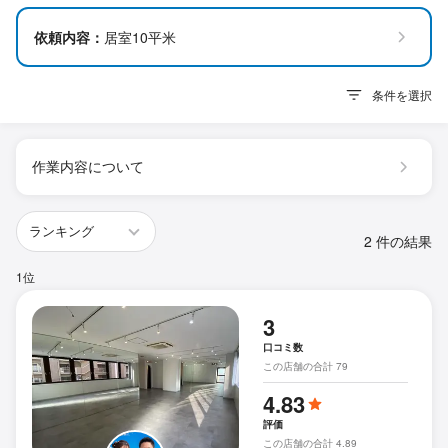
依頼内容：
居室10平米
条件を選択
作業内容について
2 件の結果
1位
3
口コミ数
この店舗の合計 79
4.83
評価
この店舗の合計 4.89