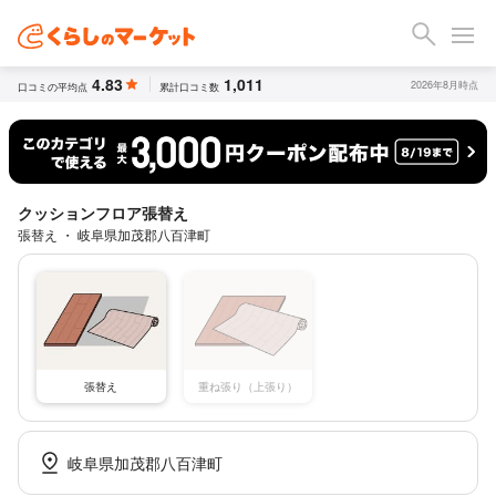
4.83
1,011
2026年8月時点
口コミの平均点
累計口コミ数
クッションフロア張替え
張替え ・ 岐阜県加茂郡八百津町
張替え
重ね張り（上張り）
岐阜県加茂郡八百津町