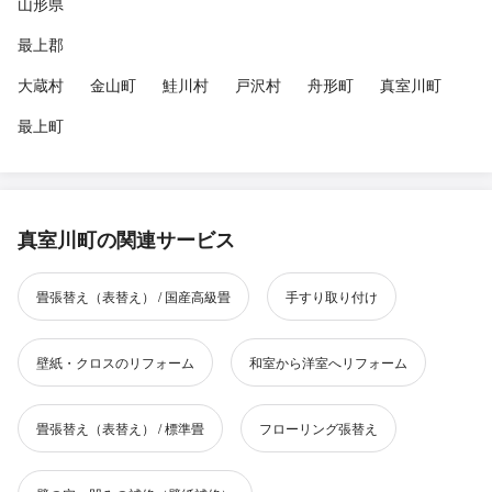
山形県
最上郡
大蔵村
金山町
鮭川村
戸沢村
舟形町
真室川町
最上町
真室川町の関連サービス
畳張替え（表替え） / 国産高級畳
手すり取り付け
壁紙・クロスのリフォーム
和室から洋室へリフォーム
畳張替え（表替え） / 標準畳
フローリング張替え