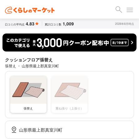
4.83
1,009
2026年8月時点
口コミの平均点
累計口コミ数
クッションフロア張替え
張替え ・ 山形県最上郡真室川町
張替え
重ね張り（上張り）
山形県最上郡真室川町