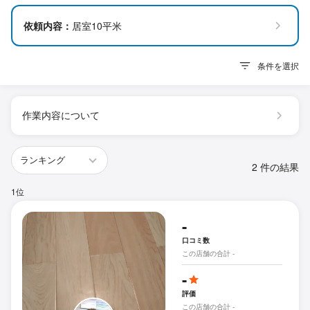
依頼内容：
居室10平米
条件を選択
作業内容について
2 件の結果
1位
-
口コミ数
この店舗の合計 -
-
評価
この店舗の合計 -