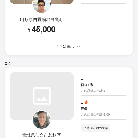
山形県西置賜郡白鷹町
45,000
¥
さらに表示
2位
-
口コミ数
この店舗の合計 3
-
評価
この店舗の合計 5.00
24時間以内の返信
宮城県仙台市若林区