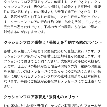
クッションフロア張替えをプロに依頼することができます。クッ
ションフロアとは、塩化ビニル樹脂を主成分とする意匠性、機能
性の高い床材です。他の床材よりも安価で施工ができたり、防
水・防汚性が高くお手入れが簡単なことから近年人気が出ていま
す。クッションフロアの寿命は約10年。劣化を放置してしまうと
見た目の悪さだけでなく、下地のカビの原因にもなるので早めに
対処するのがおすすめです。
クッションフロア張替え / 張替えを予約する際のポイント
張替えを依頼した部屋とその面積に応じて金額が変わります。ク
ッションフロア以外からの張替えは追加料金が発生致します。オ
プションにて併せてご予約ください。大型家具の移動の依頼も行
えます。仕上がりの期限がある場合やお急ぎの方、複数のお部屋
を依頼したい方はメッセージにてあらかじめご相談ください。張
替えに用いられるクッションフロアの素材は白系または木目調と
なります。事前にご確認が必要な際もメッセージにてご連絡くだ
さい。
クッションフロア張替え / 張替えのメリット
他の床材に対し比較的安価で、かつ短い工期で床のリフォームが