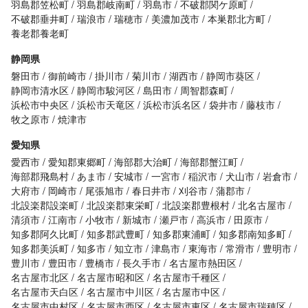
羽島郡笠松町
羽島郡岐南町
羽島市
不破郡関ケ原町
不破郡垂井町
瑞浪市
瑞穂市
美濃加茂市
本巣郡北方町
養老郡養老町
静岡県
磐田市
御前崎市
掛川市
菊川市
湖西市
静岡市葵区
静岡市清水区
静岡市駿河区
島田市
周智郡森町
浜松市中央区
浜松市天竜区
浜松市浜名区
袋井市
藤枝市
牧之原市
焼津市
愛知県
愛西市
愛知郡東郷町
海部郡大治町
海部郡蟹江町
海部郡飛島村
あま市
安城市
一宮市
稲沢市
犬山市
岩倉市
大府市
岡崎市
尾張旭市
春日井市
刈谷市
蒲郡市
北設楽郡設楽町
北設楽郡東栄町
北設楽郡豊根村
北名古屋市
清須市
江南市
小牧市
新城市
瀬戸市
高浜市
田原市
知多郡阿久比町
知多郡武豊町
知多郡東浦町
知多郡南知多町
知多郡美浜町
知多市
知立市
津島市
東海市
常滑市
豊明市
豊川市
豊田市
豊橋市
長久手市
名古屋市熱田区
名古屋市北区
名古屋市昭和区
名古屋市千種区
名古屋市天白区
名古屋市中川区
名古屋市中区
名古屋市中村区
名古屋市西区
名古屋市東区
名古屋市瑞穂区