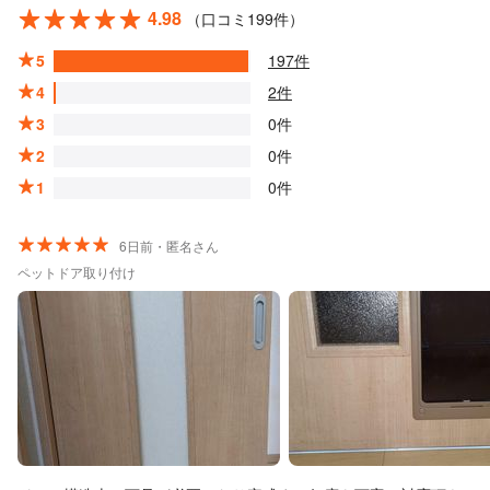
4.98
（口コミ199件）
5
197件
4
2件
3
0件
2
0件
1
0件
6日前・匿名さん
ペットドア取り付け