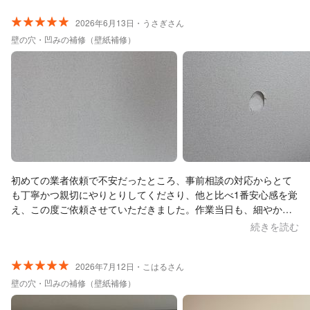
たところネットでたまたま見つけました。 結果、大正解でした！
スマイリーズの伊藤さんを見つけた自分を褒めたい！ 技術もそう
2026年6月13日・うさぎさん
ですが人柄もよく安心して頼めました。 また何かあればお願いし
壁の穴・凹みの補修（壁紙補修）
たいと思います！ ありがとうございました。 あとはうちの猫がペ
ットドアを使えるようになるように訓練します！
初めての業者依頼で不安だったところ、事前相談の対応からとて
も丁寧かつ親切にやりとりしてくださり、他と比べ1番安心感を覚
え、この度ご依頼させていただきました。作業当日も、細やかに
気を遣っていただき、また作業自体もとても丁寧に仕上げてくだ
続きを読む
さいました。お人柄も良く、女性1人暮らしの物件でも安心してお
任せして大丈夫だと思います。 今後もぜひともご依頼させていた
だきたいです。この度は誠にありがとうございました。
2026年7月12日・こはるさん
壁の穴・凹みの補修（壁紙補修）