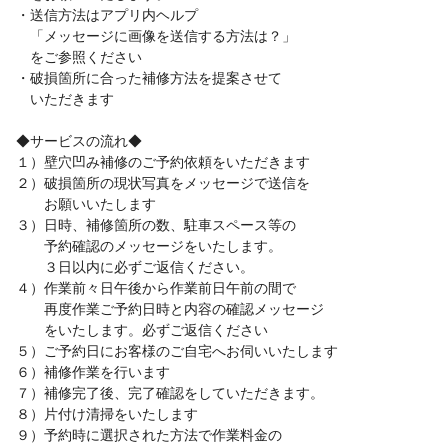
・送信方法はアプリ内ヘルプ
「メッセージに画像を送信する方法は？」
をご参照ください
・破損箇所に合った補修方法を提案させて
いただきます
◆サービスの流れ◆
１）壁穴凹み補修のご予約依頼をいただきます
２）破損箇所の現状写真をメッセージで送信を
お願いいたします
３）日時、補修箇所の数、駐車スペース等の
予約確認のメッセージをいたします。
３日以内に必ずご返信ください。
４）作業前々日午後から作業前日午前の間で
再度作業ご予約日時と内容の確認メッセージ
をいたします。必ずご返信ください
５）ご予約日にお客様のご自宅へお伺いいたします
６）補修作業を行います
７）補修完了後、完了確認をしていただきます。
８）片付け清掃をいたします
９）予約時に選択された方法で作業料金の