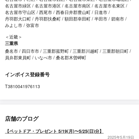
名古屋市緑区
名古屋市港区
名古屋市南区
名古屋市名東区
名古屋市守山区
西尾市
西春日井郡豊山町
日進市
丹羽郡大口町
丹羽郡扶桑町
額田郡幸田町
半田市
碧南市
みよし市
弥富市
＜近畿＞
三重県
桑名市
四日市市
三重郡菰野町
三重郡川越町
三重郡朝日町
員弁郡東員町
いなべ市
桑名郡木曽岬町
インボイス登録番号
T3810041976113
店舗のブログ
【ペットドア・プレゼント 5/19(月)〜5/25(日)分】
2025年5月19日