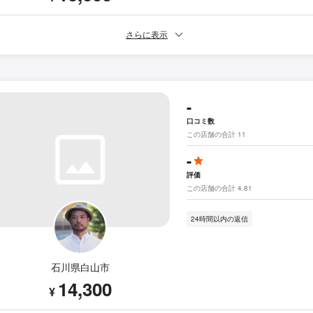
さらに表示
-
口コミ数
この店舗の合計 11
-
評価
この店舗の合計 4.81
24時間以内の返信
石川県白山市
14,300
¥