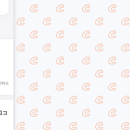
8月時点
口コ