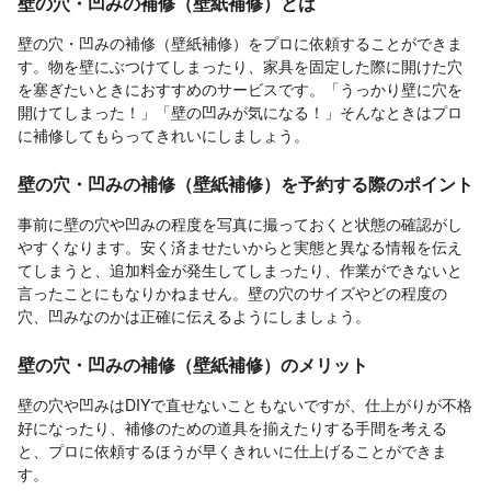
壁の穴・凹みの補修（壁紙補修）とは
壁の穴・凹みの補修（壁紙補修）をプロに依頼することができま
す。物を壁にぶつけてしまったり、家具を固定した際に開けた穴
を塞ぎたいときにおすすめのサービスです。「うっかり壁に穴を
開けてしまった！」「壁の凹みが気になる！」そんなときはプロ
に補修してもらってきれいにしましょう。
壁の穴・凹みの補修（壁紙補修）を予約する際のポイント
事前に壁の穴や凹みの程度を写真に撮っておくと状態の確認がし
やすくなります。安く済ませたいからと実態と異なる情報を伝え
てしまうと、追加料金が発生してしまったり、作業ができないと
言ったことにもなりかねません。壁の穴のサイズやどの程度の
穴、凹みなのかは正確に伝えるようにしましょう。
壁の穴・凹みの補修（壁紙補修）のメリット
壁の穴や凹みはDIYで直せないこともないですが、仕上がりが不格
好になったり、補修のための道具を揃えたりする手間を考える
と、プロに依頼するほうが早くきれいに仕上げることができま
す。