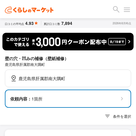
4.93
7,894
2026年8月時点
口コミの平均点
累計口コミ数
壁の穴・凹みの補修（壁紙補修）
鹿児島県肝属郡南大隅町
鹿児島県肝属郡南大隅町
依頼内容：
1箇所
条件を選択