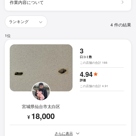
作業内容について
4 件の結果
1位
3
口コミ数
この店舗の合計 166
4.94
評価
この店舗の合計 4.91
宮城県仙台市太白区
18,000
¥
さらに表示