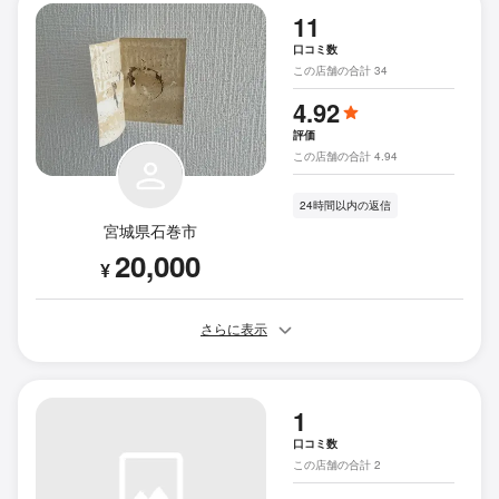
11
口コミ数
この店舗の合計 34
4.92
評価
この店舗の合計 4.94
24時間以内の返信
宮城県石巻市
20,000
¥
さらに表示
1
口コミ数
この店舗の合計 2