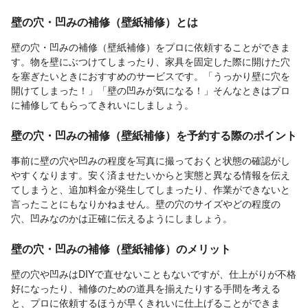
壁の穴・凹みの補修（壁紙補修）とは
壁の穴・凹みの補修（壁紙補修）をプロに依頼することができま
す。物を壁にぶつけてしまったり、家具を固定した際に開けた穴
を塞ぎたいときにおすすめのサービスです。「うっかり壁に穴を
開けてしまった！」「壁の凹みが気になる！」そんなときはプロ
に補修してもらってきれいにしましょう。
壁の穴・凹みの補修（壁紙補修）を予約する際のポイント
事前に壁の穴や凹みの程度を写真に撮っておくと状態の確認がし
やすくなります。安く済ませたいからと実態と異なる情報を伝え
てしまうと、追加料金が発生してしまったり、作業ができないと
言ったことにもなりかねません。壁の穴のサイズやどの程度の
穴、凹みなのかは正確に伝えるようにしましょう。
壁の穴・凹みの補修（壁紙補修）のメリット
壁の穴や凹みはDIYで直せないこともないですが、仕上がりが不格
好になったり、補修のための道具を揃えたりする手間を考える
と、プロに依頼するほうが早くきれいに仕上げることができま