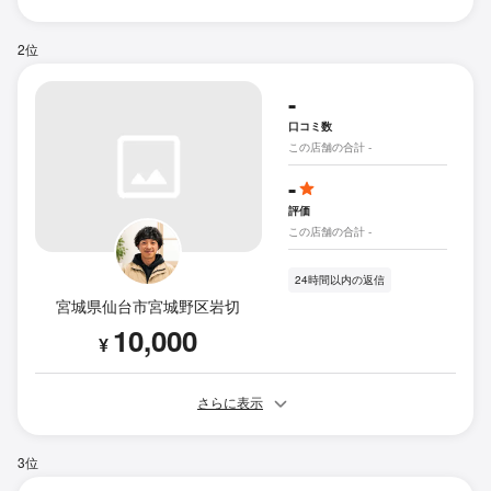
2位
-
口コミ数
この店舗の合計 -
-
評価
この店舗の合計 -
24時間以内の返信
宮城県仙台市宮城野区岩切
10,000
¥
さらに表示
3位