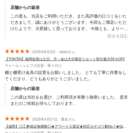
店舗からの返信
この度も、当店をご利用いただき、また高評価の口コミをいた
だきまして、誠にありがとうございます。今回もご満足いただ
けたようで、大変嬉しく思っております。 今後とも、より一層
お客様にご満足いただけるサービスを提供できるよう努めて参
続きを読む
りますので、どうぞよろしくお願いいたします。
2025年8月2日・rabbitさん
【TOKITAI】福岡佐賀は土日。月～金は大分限定☆セット割引最大55％OFF
ウォールシェルフの設置・取り付け
棚と棚受け金具の設置をお願いしました。 とても丁寧に作業をし
てくださり、どうもありがとうございました。
店舗からの返信
この度は当社をお選び、ご利用頂き有難う御座いました。 是非
またのご依頼お待ちしております。
2025年4月21日・匿名さん
【福岡】◎工事保証無期限◎★アワード入賞店★対応カテゴリ数No.1★悩み全て解決
ウォールシェルフの設置・取り付け