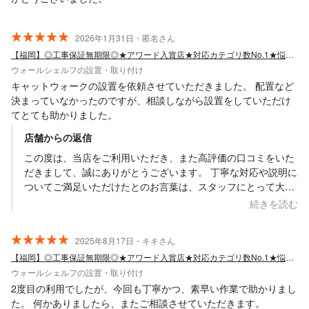
2026年1月31日・匿名さん
【福岡】◎工事保証無期限◎★アワード入賞店★対応カテゴリ数No.1★悩み全て解決
ウォールシェルフの設置・取り付け
キャットウォークの設置を依頼させていただきました。 配置など
決まっていなかったのですが、相談しながら設置をしていただけ
てとても助かりました。
店舗からの返信
この度は、当店をご利用いただき、また高評価の口コミをいた
だきまして、誠にありがとうございます。 丁寧な対応や説明に
ついてご満足いただけたとのお言葉は、スタッフにとって大き
な励みになります。またお困りごとがございましたら、いつで
続きを読む
もお気軽にご相談ください。今後とも、より一層お客様にご満
足いただけるサービスを提供できるよう努めて参りますので、
2025年8月17日・キキさん
どうぞよろしくお願いいたします。
【福岡】◎工事保証無期限◎★アワード入賞店★対応カテゴリ数No.1★悩み全て解決
ウォールシェルフの設置・取り付け
2度目の利用でしたが、今回も丁寧かつ、素早い作業で助かりまし
た。 何かありましたら、またご相談させていただきます。