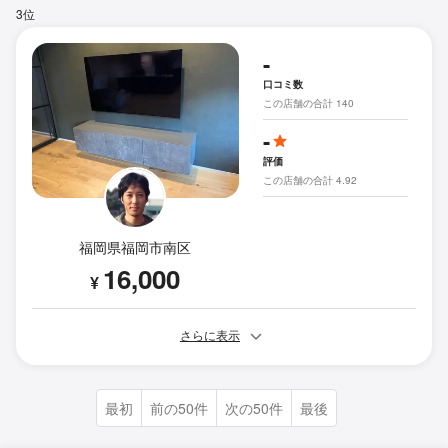
3位
-
口コミ数
この店舗の合計 140
-
評価
この店舗の合計 4.92
福岡県福岡市南区
16,000
¥
さらに表示
最初
前の50件
次の50件
最後