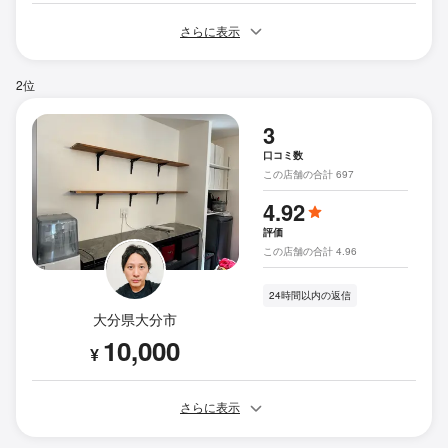
さらに表示
2位
3
口コミ数
この店舗の合計 697
4.92
評価
この店舗の合計 4.96
24時間以内の返信
大分県大分市
10,000
¥
さらに表示