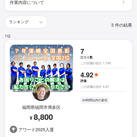
作業内容について
3 件の結果
1位
7
口コミ数
この店舗の合計 1,750
4.92
評価
この店舗の合計 4.87
24時間以内の返信
福岡県福岡市博多区
8,800
¥
アワード2025入選