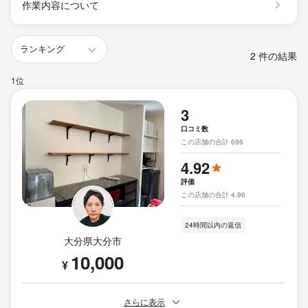
作業内容について
2 件の結果
1位
3
口コミ数
この店舗の合計 696
4.92
評価
この店舗の合計 4.96
24時間以内の返信
大分県大分市
10,000
¥
さらに表示