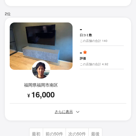
2位
-
口コミ数
この店舗の合計 140
-
評価
この店舗の合計 4.92
福岡県福岡市南区
16,000
¥
さらに表示
最初
前の50件
次の50件
最後