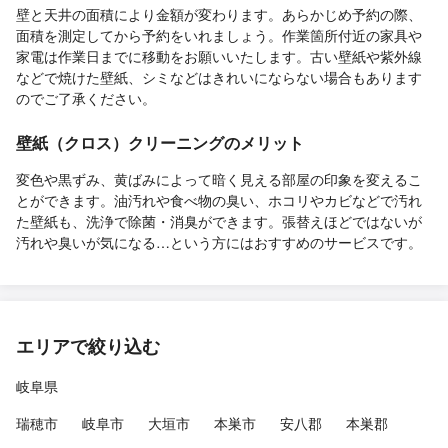
壁と天井の面積により金額が変わります。あらかじめ予約の際、
面積を測定してから予約をいれましょう。作業箇所付近の家具や
家電は作業日までに移動をお願いいたします。古い壁紙や紫外線
などで焼けた壁紙、シミなどはきれいにならない場合もあります
のでご了承ください。
壁紙（クロス）クリーニングのメリット
変色や黒ずみ、黄ばみによって暗く見える部屋の印象を変えるこ
とができます。油汚れや食べ物の臭い、ホコリやカビなどで汚れ
た壁紙も、洗浄で除菌・消臭ができます。張替えほどではないが
汚れや臭いが気になる…という方にはおすすめのサービスです。
エリアで絞り込む
岐阜県
瑞穂市
岐阜市
大垣市
本巣市
安八郡
本巣郡