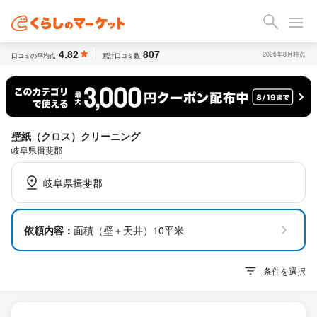
4.82
807
2026年8月時点
口コミの平均点
累計口コミ数
壁紙（クロス）クリーニング
岐阜県揖斐郡
岐阜県揖斐郡
依頼内容：
面積（壁＋天井）10平米
条件を選択