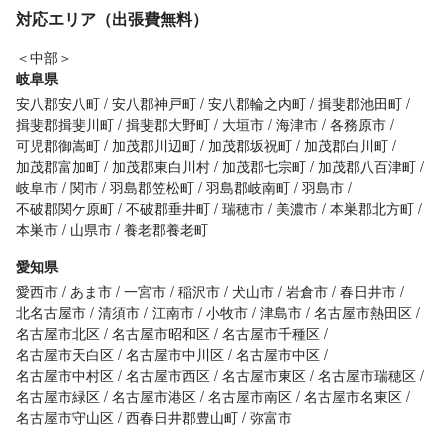
対応エリア（出張費無料）
＜中部＞
岐阜県
安八郡安八町
安八郡神戸町
安八郡輪之内町
揖斐郡池田町
揖斐郡揖斐川町
揖斐郡大野町
大垣市
海津市
各務原市
可児郡御嵩町
加茂郡川辺町
加茂郡坂祝町
加茂郡白川町
加茂郡富加町
加茂郡東白川村
加茂郡七宗町
加茂郡八百津町
岐阜市
関市
羽島郡笠松町
羽島郡岐南町
羽島市
不破郡関ケ原町
不破郡垂井町
瑞穂市
美濃市
本巣郡北方町
本巣市
山県市
養老郡養老町
愛知県
愛西市
あま市
一宮市
稲沢市
犬山市
岩倉市
春日井市
北名古屋市
清須市
江南市
小牧市
津島市
名古屋市熱田区
名古屋市北区
名古屋市昭和区
名古屋市千種区
名古屋市天白区
名古屋市中川区
名古屋市中区
名古屋市中村区
名古屋市西区
名古屋市東区
名古屋市瑞穂区
名古屋市緑区
名古屋市港区
名古屋市南区
名古屋市名東区
名古屋市守山区
西春日井郡豊山町
弥富市