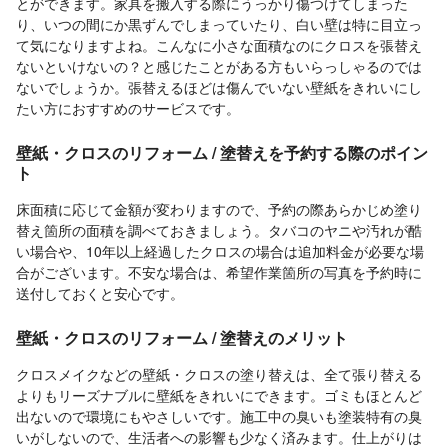
とができます。家具を搬入する際にうっかり傷つけてしまった
り、いつの間にか黒ずんでしまっていたり、白い壁は特に目立っ
て気になりますよね。こんなに小さな面積なのにクロスを張替え
ないといけないの？と感じたことがある方もいらっしゃるのでは
ないでしょうか。張替えるほどは傷んでいない壁紙をきれいにし
たい方におすすめのサービスです。
壁紙・クロスのリフォーム / 塗替えを予約する際のポイン
ト
床面積に応じて金額が変わりますので、予約の際あらかじめ塗り
替え箇所の面積を調べておきましょう。タバコのヤニや汚れが酷
い場合や、10年以上経過したクロスの場合は追加料金が必要な場
合がございます。不安な場合は、希望作業箇所の写真を予約時に
送付しておくと安心です。
壁紙・クロスのリフォーム / 塗替えのメリット
クロスメイクなどの壁紙・クロスの塗り替えは、全て張り替える
よりもリーズナブルに壁紙をきれいにできます。ゴミもほとんど
出ないので環境にもやさしいです。施工中の臭いも塗装特有の臭
いがしないので、生活者への影響も少なく済みます。仕上がりは