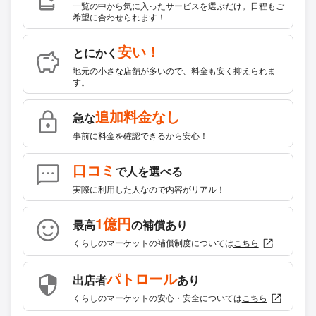
一覧の中から気に入ったサービスを選ぶだけ。日程もご
希望に合わせられます！
安い！
とにかく
地元の小さな店舗が多いので、料金も安く抑えられま
す。
追加料金なし
急な
事前に料金を確認できるから安心！
口コミ
で人を選べる
実際に利用した人なので内容がリアル！
1億円
最高
の補償あり
くらしのマーケットの補償制度については
こちら
パトロール
出店者
あり
くらしのマーケットの安心・安全については
こちら