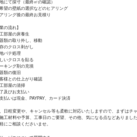
地にて採寸（最終㎡の確認）
希望の壁紙の選択などのヒアリング
アリング後の最終お見積り
業の流れ】
工部屋の床養生
器類の取り外し、移動
存のクロス剥がし
地パテ処理
しいクロスを貼る
ーキング剤の充填
器類の復旧
客様との仕上がり確認
工部屋の清掃
了及びお支払い
支払いは現金、PAYPAY、カード決済
、日程変更や、キャンセル等も柔軟に対応いたしますので、まずはチ
施工材料や予算、工事日のご要望、その他、気になる点などありまし
軽にご相談くださいませ。