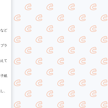
畳など
、ブラ
揃えて
障子紙
隠し、