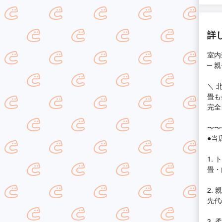
詳
室内
─ 
＼ 
畳も
完全
〜〜
●当
1.
畳・
2.
先代
3.