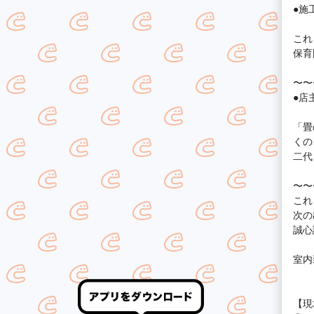
●施
これ
保育
〜〜
●店
「畳
くの
二代
〜〜
これ
次の
誠心
室内
【現