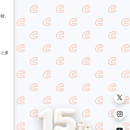
学校、
っと多