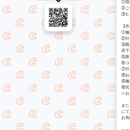
①現
②ご
③ヒ
【作
①施
②什
③既
④下
⑤新
⑥コ
⑦什
⑧お
⑨施
⑩完
☆お
また
にて
お気