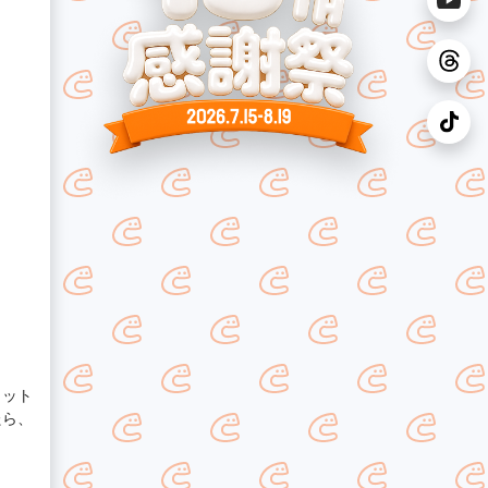
ャット
たら、