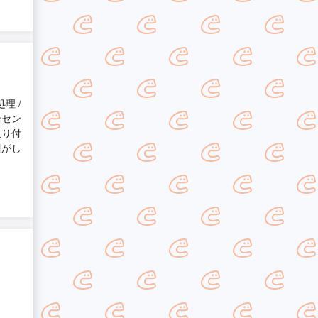
理 /
ンセン
取り付
剥がし