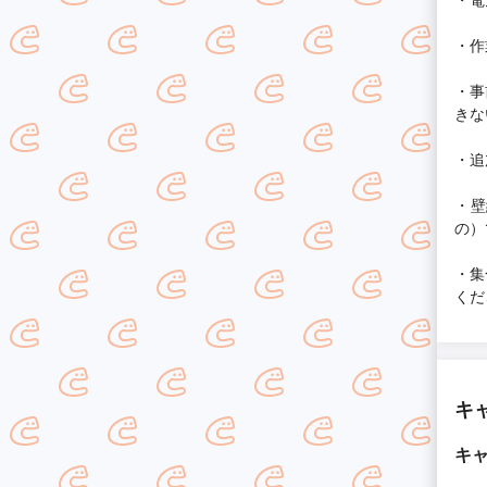
・作
・事
きな
・追
・壁
の）
・集
くだ
キ
キ