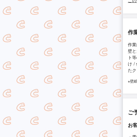
この
作
作業
壁と
ト等
け 
たク
※壁
ご
お
・電