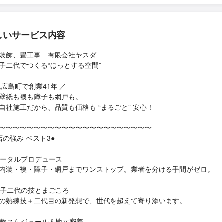
しいサービス内容
装飾、畳工事 有限会社ヤスダ
親子二代でつくる“ほっとする空間”
北広島町で創業41年 ／
壁紙も襖も障子も網戸も。
自社施工だから、品質も価格も “まるごと” 安心！
〜〜〜〜〜〜〜〜〜〜〜〜〜〜〜〜〜〜〜〜〜〜
店の強み ベスト3●
 トータルプロデュース
内装・襖・障子・網戸までワンストップ。業者を分ける手間がゼロ。
 親子二代の技とまごころ
の熟練技＋二代目の新発想で、世代を超えて寄り添います。
 柔軟スケジュール＆地元密着