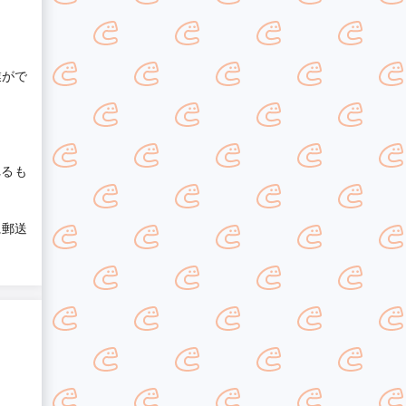
業がで
れるも
に郵送