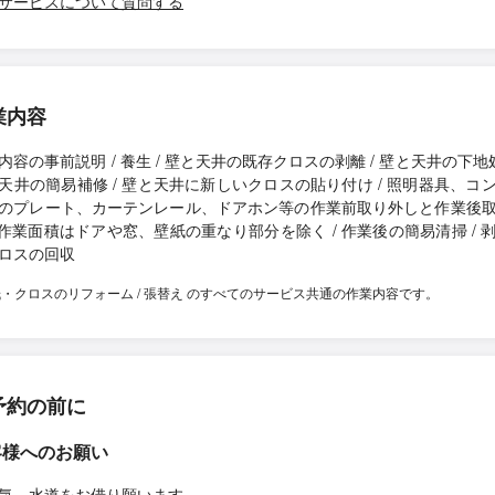
サービスについて質問する
業内容
内容の事前説明 / 養生 / 壁と天井の既存クロスの剥離 / 壁と天井の下地処
天井の簡易補修 / 壁と天井に新しいクロスの貼り付け / 照明器具、コ
のプレート、カーテンレール、ドアホン等の作業前取り外しと作業後
/ 作業面積はドアや窓、壁紙の重なり部分を除く / 作業後の簡易清掃 / 
ロスの回収
紙・クロスのリフォーム / 張替え のすべてのサービス共通の作業内容です。
予約の前に
客様へのお願い
気、水道をお借り願います。