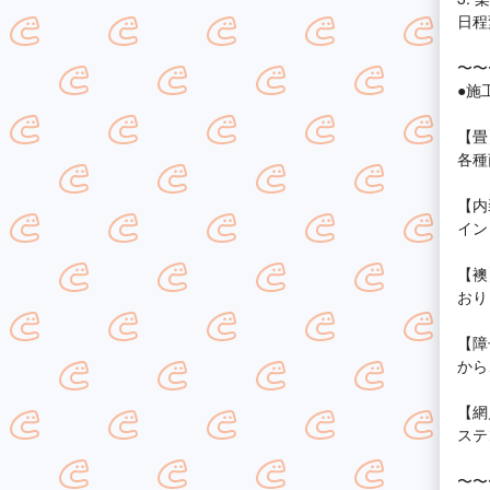
日程
〜〜
●施
【畳
各種
【内
イン
【襖
おり
【障
から
【網
ステ
〜〜