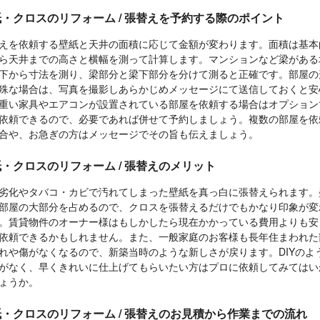
・クロスのリフォーム / 張替えを予約する際のポイント
えを依頼する壁紙と天井の面積に応じて金額が変わります。面積は基本
ら天井までの高さと横幅を測って計算します。マンションなど梁がある
下から寸法を測り、梁部分と梁下部分を分けて測ると正確です。部屋の
殊な場合は、写真を撮影しあらかじめメッセージにて送信しておくと安
重い家具やエアコンが設置されている部屋を依頼する場合はオプション
依頼できるので、必要であれば併せて予約しましょう。複数の部屋を依
合や、お急ぎの方はメッセージでその旨も伝えましょう。
・クロスのリフォーム / 張替えのメリット
劣化やタバコ・カビで汚れてしまった壁紙を真っ白に張替えられます。
部屋の大部分を占めるので、クロスを張替えるだけでもかなり印象が変
。賃貸物件のオーナー様はもしかしたら現在かかっている費用よりも安
依頼できるかもしれません。また、一般家庭のお客様も長年住まわれた
れや傷がなくなるので、新築当時のような新しさが戻ります。DIYのよ
がなく、早くきれいに仕上げてもらいたい方はプロに依頼してみてはい
ょうか。
・クロスのリフォーム / 張替えのお見積から作業までの流れ