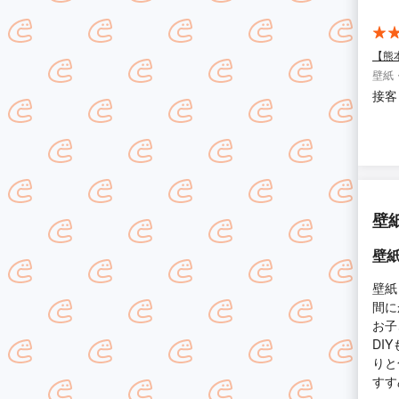
【熊
壁紙
接客
壁
壁紙
壁紙
間に
お子
DI
りと
すす