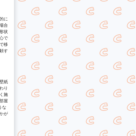
的に
場合
形状
心で
で移
頼す
壁紙
わり
く施
部屋
うな
かが