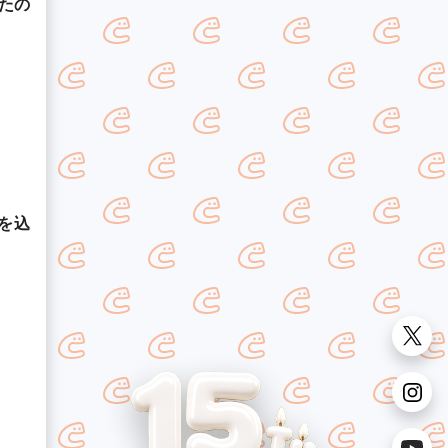
たの
を込