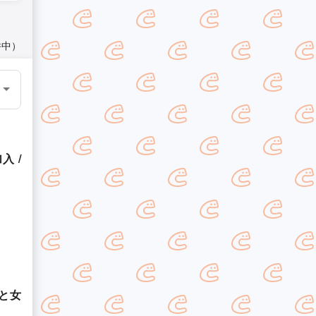
件中）
 /
と女