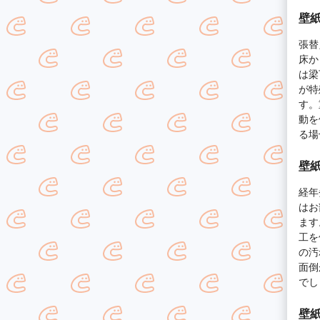
壁紙
張替
床か
は梁
が特
す。
動を
る場
壁紙
経年
はお
ます
工を
の汚
面倒
でし
壁紙