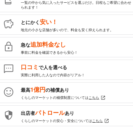
一覧の中から気に入ったサービスを選ぶだけ。日程もご希望に合わせ
られます！
安い！
とにかく
地元の小さな店舗が多いので、料金も安く抑えられます。
追加料金なし
急な
事前に料金を確認できるから安心！
口コミ
で人を選べる
実際に利用した人なので内容がリアル！
1億円
最高
の補償あり
くらしのマーケットの補償制度については
こちら
パトロール
出店者
あり
くらしのマーケットの安心・安全については
こちら