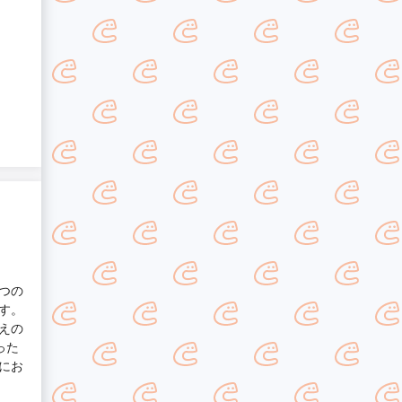
つの
す。
えの
った
にお