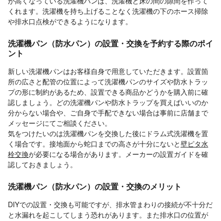
が高くなっている洗濯機パンは、洗濯機と床の間の隙間を作って
くれます。洗濯機を持ち上げることなく洗濯機の下のホース掃除
や排水口点検ができるようになります。
洗濯機パン（防水パン）の設置・交換を予約する際のポイ
ント
新しい洗濯機パンはお客様自身で用意していただきます。設置箇
所の広さと配管の位置によって洗濯機パンのサイズや防水トラッ
プの形に制約があるため、設置できる商品かどうかを購入前に確
認しましょう。どの洗濯機パンや防水トラップを買えばいいのか
分からない場合や、ご自身で手配できない場合は事前に店舗まで
メッセージにてご相談ください。
気をつけたいのは洗濯機パンを交換した後にドラム式洗濯機を置
く場合です。接地面から蛇口までの高さが十分にないと
壁ピタ水
栓交換
が必要になる場合があります。メーカーの設置ガイドを確
認しておきましょう。
洗濯機パン（防水パン）の設置・交換のメリット
DIYでの設置・交換も可能ですが、排水管まわりの接続が不十分だ
と水漏れを起こしてしまう恐れがあります。また排水口の位置が