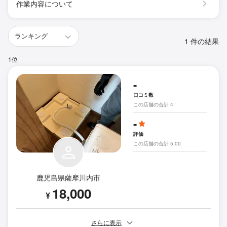
作業内容について
1 件の結果
1位
-
口コミ数
この店舗の合計 4
-
評価
この店舗の合計 5.00
鹿児島県薩摩川内市
18,000
¥
さらに表示