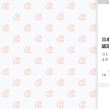
日
認
コミ
よか
1台