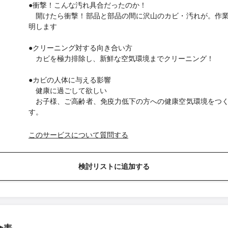
●衝撃！こんな汚れ具合だったのか！
開けたら衝撃！部品と部品の間に沢山のカビ・汚れが。作
明します
●クリーニング対する向き合い方
カビを極力排除し、新鮮な空気環境までクリーニング！
●カビの人体に与える影響
健康に過ごして欲しい
お子様、ご高齢者、免疫力低下の方への健康空気環境をつ
す。
このサービスについて質問する
検討リストに追加する