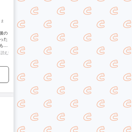
 大変
して本
願い
りま
後の
った
も気
して
を読む