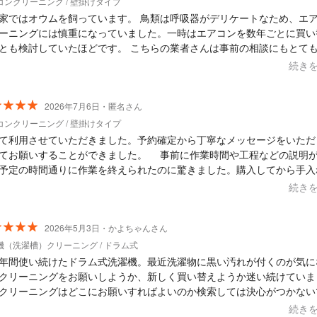
コンクリーニング / 壁掛けタイプ
家ではオウムを飼っています。 鳥類は呼吸器がデリケートなため、エ
ーニングには慎重になっていました。一時はエアコンを数年ごとに買い
討していたほどです。 こちらの業者さんは事前の相談にもとても親身
ってくださり、今回は天然由来成分の洗剤を使用し、しっかりとすすぐ
続き
こちらの希望に合わせて柔軟に対応してくださいました。 当日の作業も非常
寧で、完璧に養生してくださり、安心して作業をお任せすることができ
 エアコン内部に長年蓄積していた鳥の脂粉も、きれいに取り除け、エ
2026年7月6日・匿名さん
ゃんと出るようになりました。 クリーニング中は念のため愛鳥を別室に
コンクリーニング / 壁掛けタイプ
、作業終了後も2〜3時間ほど別室で過ごしてもらい、その間、エアコ
て利用させていただきました。予約確定から丁寧なメッセージをいただ
転して内部をしっかり乾燥させてから、元の部屋に戻しました。 クリーニン
てお願いすることができました。 事前に作業時間や工程などの説明
ら数週間経ちましたが、愛鳥も変わらず毎日元気に過ごしています。 鳥を飼
予定の時間通りに作業を終えられたのに驚きました。購入してから手入
いることでエアコンクリーニングをためらっている方にも、おすすめし
ていたので、綺麗になるのか心配だったのですが、新品のように綺麗に
続き
さんです。また次回もぜひお願いしたいです。
だきました。ありがとうございました。
2026年5月3日・かよちゃんさん
機（洗濯槽）クリーニング / ドラム式
年間使い続けたドラム式洗濯機。最近洗濯物に黒い汚れが付くのが気に
クリーニングをお願いしようか、新しく買い替えようか迷い続けていま
クリーニングはどこにお願いすればよいのか検索しては決心がつかない
この業者さんの口コミを見て、即決しました。 GWにもかかわらず、朝か
続き