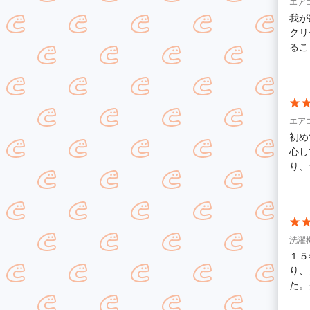
エア
我が
クリ
ることも検
に乗
ど、
に丁
た。
の風もち
エア
移し
初め
風運
心し
グか
り、
って
怠っ
業者
いた
洗濯
１５
り、
た。
た所、