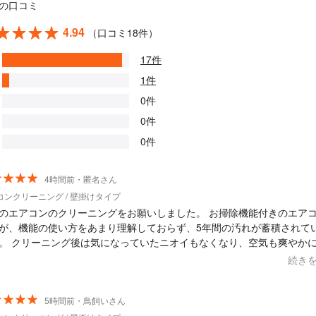
の口コミ
4.94
（口コミ18件）
17件
1件
0件
0件
0件
4時間前・匿名さん
コンクリーニング / 壁掛けタイプ
のエアコンのクリーニングをお願いしました。 お掃除機能付きのエア
が、機能の使い方をあまり理解しておらず、5年間の汚れが蓄積されて
。 クリーニング後は気になっていたニオイもなくなり、空気も爽やか
うです。 また、担当してくださった方もとても感じが良く、作業をし
続き
いろなお話をしてくださり、実家の者も楽しい時間を過ごせたようです
クリーニングしていただき、ありがとうございました。
5時間前・鳥飼いさん