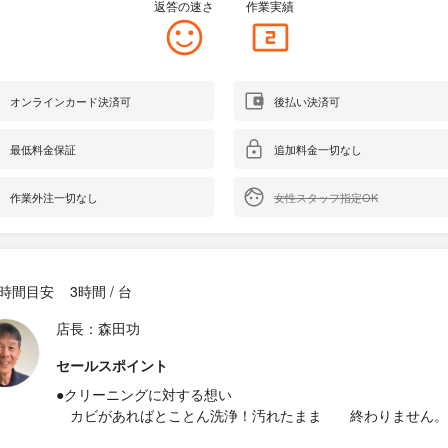
返答の速さ
作業実績
オンラインカード決済可
後払い決済可
最低料金保証
追加料金一切なし
作業外注一切なし
女性スタッフ指定OK
時間目安
3時間 / 台
店長：森田功
セールスポイント
●クリーニングに対する想い
カビがあればとことん洗浄！汚れたまま 終わりません。