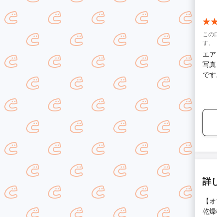
ら丸
お疲れさまでした
なり
当に
この
しよ
す。
エア
写真
です
にな
よか
詳
【オ
乾燥