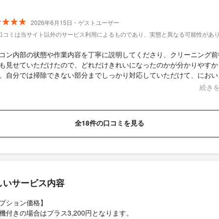
一日９時間近く掛かってとても丁寧にクリーニングして頂き感謝です。
。 洗濯槽の周り、ドアのゴムパッキン、見違えるように綺麗に
ました。 色々お役立ち情報も教えていただき、この業者さんにお願い
2026年6月15日・ゲストユーザー
良かったです。 良いご縁を頂き感謝です。 次回もそしてエアコンもお
口コミは当サイト以外のサービス利用によるものであり、実態と異なる可能性があ
うと思います。
コン内部の状態や作業内容を丁寧に説明してくださり、クリーニング前
も見せていただけたので、どれだけきれいになったのかが分かりやすか
。自分では掃除できない部分までしっかり対応していただけて、におい
らなくなり、安心して使えるようになりました。対応も丁寧で、お願い
続き
ったと思えたためおすすめしたいです。
全18件の口コミを見る
しいサービス内容
プション価格】
機付きの場合はプラス3,200円となります。