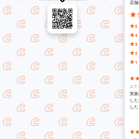
店舗
5
4
3
2
1
エア
実家
した
した
たよ
いろ
寧に