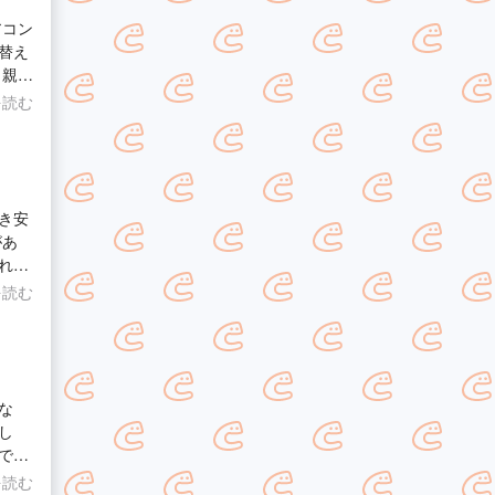
アコン
替え
な
を読む
まし
アコン
ンを送
き安
があ
れを
たい
して
を読む
な
し
でい
を読む