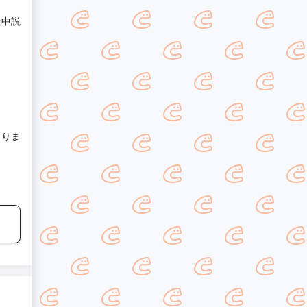
業中説
くりま