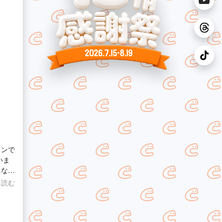
コンで
いま
になっ
ながら
を読む
。 丁