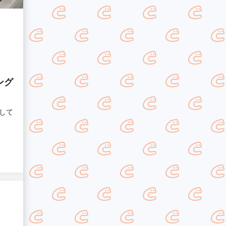
ング
して