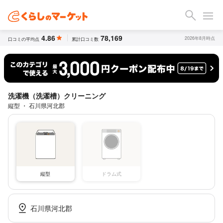
4.86
78,169
2026年8月時点
口コミの平均点
累計口コミ数
洗濯機（洗濯槽）クリーニング
縦型 ・ 石川県河北郡
縦型
ドラム式
石川県河北郡