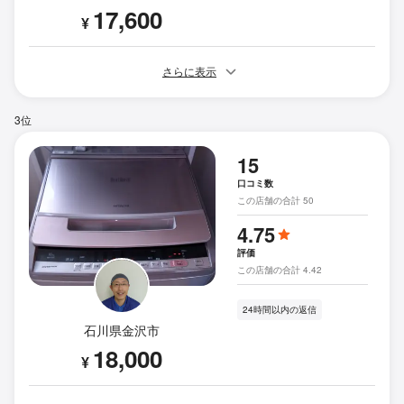
17,600
¥
さらに表示
3位
15
口コミ数
この店舗の合計 50
4.75
評価
この店舗の合計 4.42
24時間以内の返信
石川県金沢市
18,000
¥