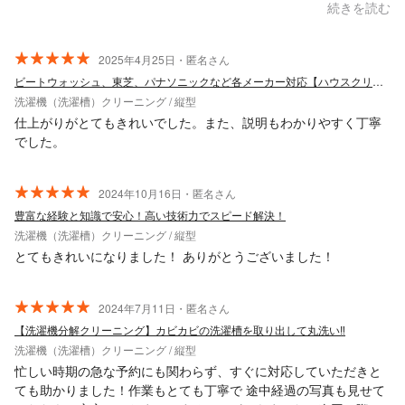
す★ 大満足ですし、感謝しかありません(*^_^*)
続きを読む
2025年4月25日・匿名さん
ビートウォッシュ、東芝、パナソニックなど各メーカー対応【ハウスクリン石川金沢】
洗濯機（洗濯槽）クリーニング / 縦型
仕上がりがとてもきれいでした。また、説明もわかりやすく丁寧
でした。
2024年10月16日・匿名さん
豊富な経験と知識で安心！高い技術力でスピード解決！
洗濯機（洗濯槽）クリーニング / 縦型
とてもきれいになりました！ ありがとうございました！
2024年7月11日・匿名さん
【洗濯機分解クリーニング】カビカビの洗濯槽を取り出して丸洗い‼︎
洗濯機（洗濯槽）クリーニング / 縦型
忙しい時期の急な予約にも関わらず、すぐに対応していただきと
ても助かりました！作業もとても丁寧で 途中経過の写真も見せて