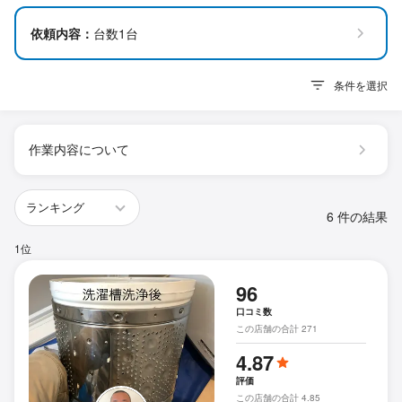
依頼内容：
台数1台
条件を選択
作業内容について
6 件の結果
1位
96
口コミ数
この店舗の合計 271
4.87
評価
この店舗の合計 4.85