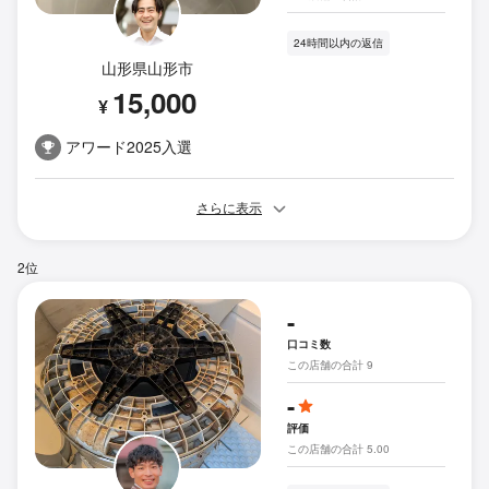
24時間以内の返信
山形県山形市
15,000
¥
アワード2025入選
さらに表示
2位
-
口コミ数
この店舗の合計 9
-
評価
この店舗の合計 5.00