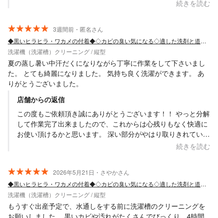
す。 知り得る限りではございましたが、諸々お伝えする事も出
続きを読む
来たかと思います。 また諸々必要な際にはぜひお声掛け・ご依
頼頂ければと思います。 何卒よろしくお願い致します。
3週間前・匿名さん
Saskene 齋藤一貴
◆黒いヒラヒラ・ワカメの付着◆◇カビの臭い気になる◇適した洗剤と道具で徹底洗い◎
洗濯機（洗濯槽）クリーニング / 縦型
夏の蒸し暑い中汗だくになりながら丁寧に作業をして下さいまし
た。 とても綺麗になりました。 気持ち良く洗濯ができます。 あ
りがとうございました。
店舗からの返信
この度もご依頼頂き誠にありがとうございます！！ やっと分解
して作業完了出来ましたので、これからは心残りもなく快適に
お使い頂けるかと思います。 深い部分がやはり取りきれていな
かったので、見て頂いた通り今回の洗浄でだいぶ解消出来たの
続きを読む
ではないかと思います。 また諸々お伝え出来たかと思いますの
で、また必要な際には一度お声掛け頂ければと思います。 何卒
2026年5月21日・さやかさん
よろしくお願い致します。 色々とお気遣い頂きましてこちらこ
◆黒いヒラヒラ・ワカメの付着◆◇カビの臭い気になる◇適した洗剤と道具で徹底洗い◎
そありがとうございました。 Saskene 齋藤一貴
洗濯機（洗濯槽）クリーニング / 縦型
もうすぐ出産予定で、水通しをする前に洗濯槽のクリーニングを
お願いしました。 黒いカビや汚れがたくさんでびっくり。4時間