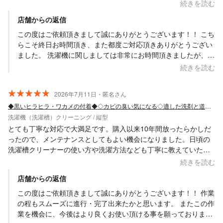
ズンを気持ちよく迎えられそうです。 またお願いしたいと思いま
続きを読む
す。
店舗からの返信
この度はご依頼頂きまして誠にありがとうございます！！ こち
らこそ終日お時間頂き、また都度ご対応頂きありがとうござい
ました。 洗濯機に関しましては非常にお時間頂きましたが、ま
ずは無事に作業完了出来、ホッと致しました。 またこれからの
続きを読む
ご使用にも快適にお使い頂ければ幸いでございます。 はい、ま
た必要なタイミングでお声掛け・ご依頼頂ければと思います。
2026年7月11日・匿名さん
何卒よろしくお願い致します。 Saskene 齋藤一貴
◆黒いヒラヒラ・ワカメの付着◆◇カビの臭い気になる◇適した洗剤と道具で徹底洗い◎
洗濯機（洗濯槽）クリーニング / 縦型
とても丁寧な対応で大満足です。購入以来10年間放ったらかしだ
ったので、メンテナンスとしてもよい機会になりました。日頃の
洗濯槽クリーナーの使い方や洗濯方法なども丁寧に教えていただ
けましたので参考にしたいと思います。暑い中の作業、ありがと
続きを読む
うございました！
店舗からの返信
この度はご依頼頂きまして誠にありがとうございます！！ 作業
の程もスムーズに進行・完了出来たかと思います。 またこの作
業を機会に、今後はより良くお使い頂ける事を願っておりま