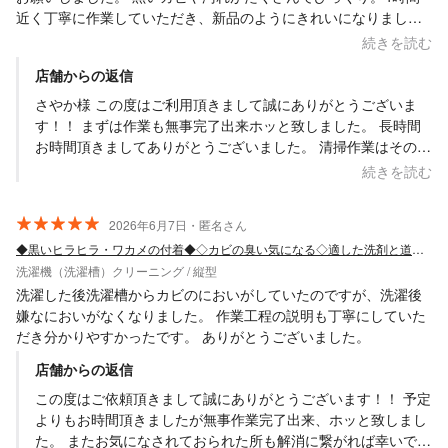
近く丁寧に作業していただき、新品のようにきれいになりまし
た。これで安心して水通しできます。 色々と丁寧に説明してくれ
続きを読む
たのでわかりやすかったです。ありがとうございました！
店舗からの返信
さやか様 この度はご利用頂きまして誠にありがとうございま
す！！ まずは作業も無事完了出来ホッと致しました。 長時間
お時間頂きましてありがとうございました。 清掃作業はその分
滞りなく進行・完了出来たかと思います。 またこれからのご使
続きを読む
用にもより良く安心してお使い頂ければ幸いでございます。 ま
た諸々お手伝いが必要な際にはぜひお声掛け・ご依頼頂ければ
2026年6月7日・匿名さん
と思います。 何卒よろしくお願い致します。 Saskene 齋藤一
◆黒いヒラヒラ・ワカメの付着◆◇カビの臭い気になる◇適した洗剤と道具で徹底洗い◎
貴
洗濯機（洗濯槽）クリーニング / 縦型
洗濯した後洗濯槽からカビのにおいがしていたのですが、洗濯後
嫌なにおいがなくなりました。 作業工程の説明も丁寧にしていた
だき分かりやすかったです。 ありがとうございました。
店舗からの返信
この度はご依頼頂きまして誠にありがとうございます！！ 予定
よりもお時間頂きましたが無事作業完了出来、ホッと致しまし
た。 またお気になされておられた所も解消に繋がれば幸いでご