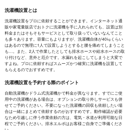
洗濯機設置とは
洗濯機設置をプロに依頼することができます。インターネット通
販や家電量販店でおトクに洗濯機を手に入れられても、設置は別
料金またはそもそもサービスとして取り扱っていないなんてこと
も多々あります。容量にもよりますが、洗濯機自体が40㎏くらい
はあるので無理に1人で設置しようとすると腰を痛めてしまうこと
も…。また、2人で作業したとしても排水ホースや給水ホースの取
り付けなど、意外と厄介です。水漏れを起こしてしまうと大変で
すよね。プロに依頼すればスムーズかつ確実に洗濯機を設置して
もらえるのでおすすめです。
洗濯機設置を予約する際のポイント
自動洗濯機かドラム式洗濯機かで料金が異なります。すでにご使
用中の洗濯機がある場合は、オプションの取り外しサービスも併
せてご予約ください。不要になった洗濯機の回収も依頼したい場
合は一緒にまとめて依頼するのがおすすめです。動作確認が必要
なため引越しに伴う作業依頼の方は、電気・水道が利用可能な日
程でご予約ください。排水エルボはお客様ご自身でご準備くださ
い。